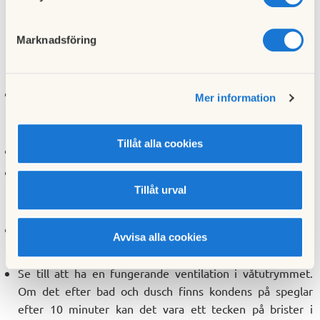
Vattenskador
Marknadsföring
Våtutrymmen
Kontrollera och rengör regelbundet brunnen. En smutsig
Mer information
brunn kan ge upphov till stopp som kan medföra
översvämning.
Tillåt alla cookies
Torka upp vattensamlingar på golv efter dusch och bad.
Kontrollera ytskikt på vägg och golv så att inte finns
öppna skarvar eller sprickor i dessa. Om sådana upptäcks
Tillåt urval
bör detta åtgärdas av fackman.
Droppande kranar bör åtgärdas.
Avvisa alla cookies
Se till att ha en fungerande ventilation i våtutrymmet.
Om det efter bad och dusch finns kondens på speglar
efter 10 minuter kan det vara ett tecken på brister i