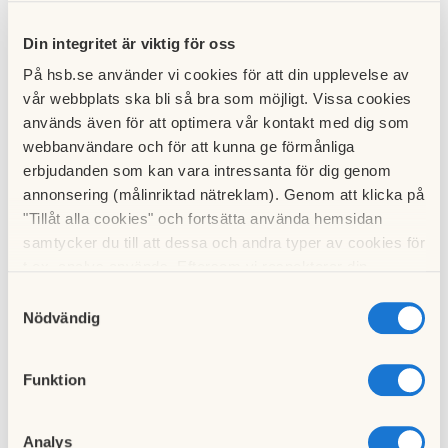
Tips och råd) som t.ex. Säkra din bostad, brandsäkra ditt
Din integritet är viktig för oss
hem, minska risken för cykelstölder, vad täcker
hemförsäkringen m.m. Under fliken ”Mer” finns länkar för
På hsb.se använder vi cookies för att din upplevelse av
att t.ex. lämna tips, göra polisanmälan, brottsofferjouren
vår webbplats ska bli så bra som möjligt. Vissa cookies
m.m.
används även för att optimera vår kontakt med dig som
webbanvändare och för att kunna ge förmånliga
Man kan själv välja om man vill visa eller dölja sina uppgifter
erbjudanden som kan vara intressanta för dig genom
i appen. Ingen annan utomstående kan gå in och titta i vår
annonsering (målinriktad nätreklam). Genom att klicka på
grupp för att se t.ex. vilka som ingår i denna, man kan bara
"Tillåt alla cookies" och fortsätta använda hemsidan
se antalet medlemmar.
samtycker du till att dessa och andra typer av cookies för
t.ex. analys används. Eftersom vi respekterar din
Läs och titta på instruktionsfilm på
integritet kan du välja att inte tillåta vissa typer av
Samtyckesval
https://samverkanmotbrott.se/ , gå in på Grannsamverkans
cookies och välja att endast tillåta ett urval.
Nödvändig
App.
Funktion
Vid akuta fall ringer du naturligtvis 112. Vid icke akuta fall
eller för att lämna upplysningar om inbrott m.m. ring 114
14.
Analys