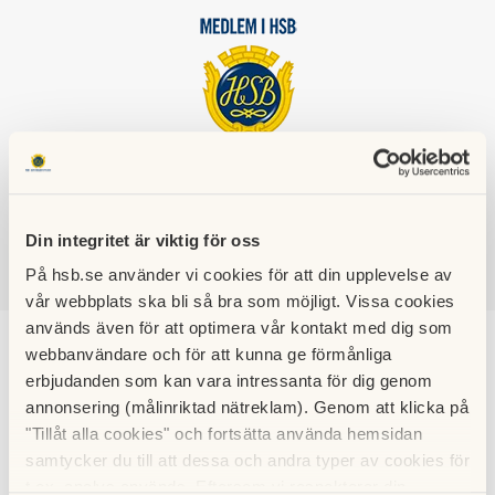
HSB BRF
TÄPPAN
Din integritet är viktig för oss
På hsb.se använder vi cookies för att din upplevelse av
SÖK
LOGGA IN
vår webbplats ska bli så bra som möjligt. Vissa cookies
används även för att optimera vår kontakt med dig som
webbanvändare och för att kunna ge förmånliga
Stadgar
erbjudanden som kan vara intressanta för dig genom
annonsering (målinriktad nätreklam). Genom att klicka på
Här hittar du föreninges senaste antagna stadgar
"Tillåt alla cookies" och fortsätta använda hemsidan
samtycker du till att dessa och andra typer av cookies för
t.ex. analys används. Eftersom vi respekterar din