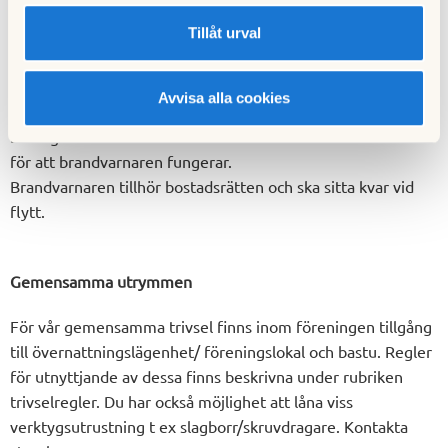
bostadsrättsinnehavaren respektive föreningen framgår av
Tillåt urval
information i HSB-pärmen.
Brandskydd
Avvisa alla cookies
Din lägenhet är försedd med brandvarnare och du ansvarar
för att brandvarnaren fungerar.
Brandvarnaren tillhör bostadsrätten och ska sitta kvar vid
flytt.
Gemensamma utrymmen
För vår gemensamma trivsel finns inom föreningen tillgång
till övernattningslägenhet/ föreningslokal och bastu. Regler
för utnyttjande av dessa finns beskrivna under rubriken
trivselregler. Du har också möjlighet att låna viss
verktygsutrustning t ex slagborr/skruvdragare. Kontakta