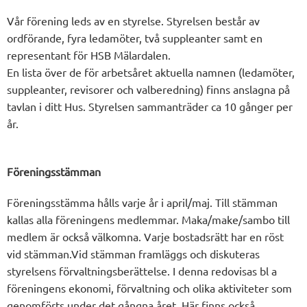
Vår förening leds av en styrelse. Styrelsen består av
ordförande, fyra ledamöter, två suppleanter samt en
representant för HSB Mälardalen.
En lista över de för arbetsåret aktuella namnen (ledamöter,
suppleanter, revisorer och valberedning) finns anslagna på
tavlan i ditt Hus. Styrelsen sammanträder ca 10 gånger per
år.
Föreningsstämman
Föreningsstämma hålls varje år i april/maj. Till stämman
kallas alla föreningens medlemmar. Maka/make/sambo till
medlem är också välkomna. Varje bostadsrätt har en röst
vid stämman.Vid stämman framläggs och diskuteras
styrelsens förvaltningsberättelse. I denna redovisas bl a
föreningens ekonomi, förvaltning och olika aktiviteter som
genomförts under det gångna året. Här finns också