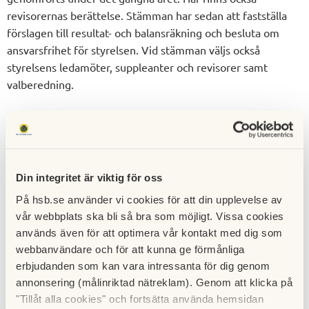
revisorernas berättelse. Stämman har sedan att fastställa
förslagen till resultat- och balansräkning och besluta om
ansvarsfrihet för styrelsen. Vid stämman väljs också
styrelsens ledamöter, suppleanter och revisorer samt
valberedning.
Vill du lämna förslag till stämman, har du möjlighet att inför
stämman inkomma med motion/er till styrelsen före
februari månads utgång. Du har således goda möjligheter
att påverka föreningens verksamhet och ekonomi genom
Din integritet är viktig för oss
att aktivt delta i föreningsstämman.
På hsb.se använder vi cookies för att din upplevelse av
Lägenhetens skötsel
vår webbplats ska bli så bra som möjligt. Vissa cookies
används även för att optimera vår kontakt med dig som
I lägenheten ansvarar du själv för underhåll med undantag
webbanvändare och för att kunna ge förmånliga
för radiatorer och ventilation samt rördragning för vatten
erbjudanden som kan vara intressanta för dig genom
och avlopp. Förändringar av denna lägenhetsutrustning
annonsering (målinriktad nätreklam). Genom att klicka på
kräver styrelsens godkännande. I övrigt har du ansvaret för
"Tillåt alla cookies" och fortsätta använda hemsidan