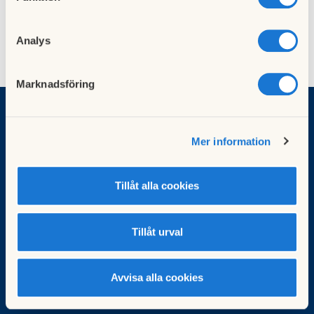
Analys
Marknadsföring
BRF Basilikan
Mer information
Kaprisvägen 1, 2,
Sellerivägen 1, 2
Tillåt alla cookies
Örebro
Besök HSB.se
Tillåt urval
Läs mer om cookies här
Cookieinställningar
Redigera hemsida
Avvisa alla cookies