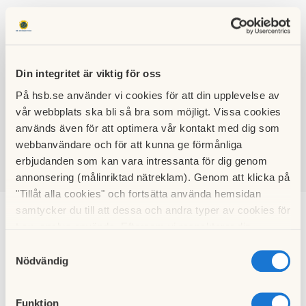
Din integritet är viktig för oss
På hsb.se använder vi cookies för att din upplevelse av
HSB BRF
vår webbplats ska bli så bra som möjligt. Vissa cookies
BASILIKAN
används även för att optimera vår kontakt med dig som
webbanvändare och för att kunna ge förmånliga
erbjudanden som kan vara intressanta för dig genom
annonsering (målinriktad nätreklam). Genom att klicka på
SÖK
LOGGA IN
"Tillåt alla cookies" och fortsätta använda hemsidan
samtycker du till att dessa och andra typer av cookies för
Utlåning av verktyg
t.ex. analys används. Eftersom vi respekterar din
integritet kan du välja att inte tillåta vissa typer av
Samtyckesval
cookies och välja att endast tillåta ett urval.
Nödvändig
Basilikan tillgängliga verktyg för utlåning
Hämta
Funktion
2019.pdf