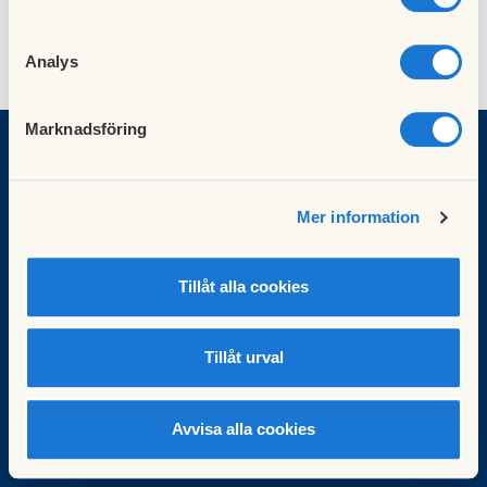
Analys
Marknadsföring
BRF Duvhöken
Mer information
Duvhöksgatan 4B
215 58 Malmö
Tillåt alla cookies
Jourtelefon Security assistance: 040-68 92 480
Organisationsnummer: 746000-5791
Besök HSB.se
Tillåt urval
Läs mer om cookies här
Cookieinställningar
Redigera hemsida
Avvisa alla cookies