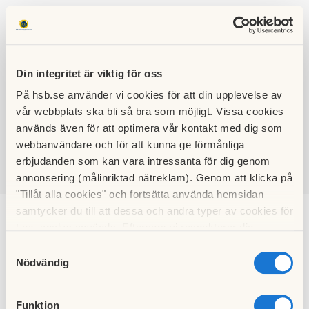
Din integritet är viktig för oss
På hsb.se använder vi cookies för att din upplevelse av
HSB BRF
vår webbplats ska bli så bra som möjligt. Vissa cookies
DUVHÖKEN
används även för att optimera vår kontakt med dig som
webbanvändare och för att kunna ge förmånliga
erbjudanden som kan vara intressanta för dig genom
annonsering (målinriktad nätreklam). Genom att klicka på
SÖK
LOGGA IN
"Tillåt alla cookies" och fortsätta använda hemsidan
samtycker du till att dessa och andra typer av cookies för
DRIFTINFORMATION
t.ex. analys används. Eftersom vi respekterar din
integritet kan du välja att inte tillåta vissa typer av
Samtyckesval
cookies och välja att endast tillåta ett urval.
Nödvändig
Funktion