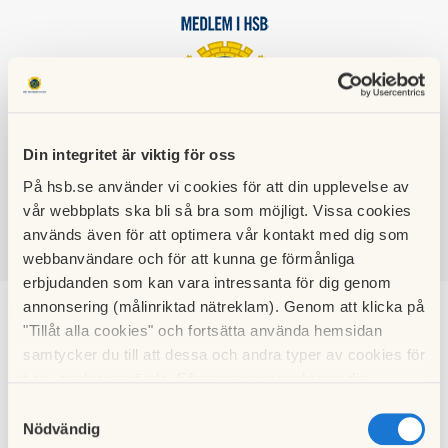
HSB BRF
Din integritet är viktig för oss
DUVHÖKEN
På hsb.se använder vi cookies för att din upplevelse av
vår webbplats ska bli så bra som möjligt. Vissa cookies
används även för att optimera vår kontakt med dig som
webbanvändare och för att kunna ge förmånliga
SÖK
LOGGA IN
erbjudanden som kan vara intressanta för dig genom
annonsering (målinriktad nätreklam). Genom att klicka på
"Tillåt alla cookies" och fortsätta använda hemsidan
Kalendarium
samtycker du till att dessa och andra typer av cookies för
t.ex. analys används. Eftersom vi respekterar din
integritet kan du välja att inte tillåta vissa typer av
Samtyckesval
cookies och välja att endast tillåta ett urval.
Nödvändig