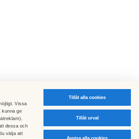
Tillåt alla cookies
öjligt. Vissa
t kunna ge
Tillåt urval
nätreklam).
att dessa och
u välja att
Avvisa alla cookies