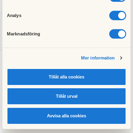
Analys
Marknadsföring
Mer information
Till nyhetslistan
Tillåt alla cookies
Tillåt urval
Föregående nyhet
Nästa nyhet
Allsång
Simskola
23 mars 2015
15 april 2015
Avvisa alla cookies