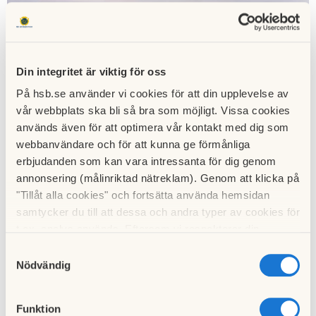
Din integritet är viktig för oss
På hsb.se använder vi cookies för att din upplevelse av
vår webbplats ska bli så bra som möjligt. Vissa cookies
används även för att optimera vår kontakt med dig som
webbanvändare och för att kunna ge förmånliga
erbjudanden som kan vara intressanta för dig genom
annonsering (målinriktad nätreklam). Genom att klicka på
"Tillåt alla cookies" och fortsätta använda hemsidan
samtycker du till att dessa och andra typer av cookies för
Då är det dags för oss att ge oss ut på öresund igen med
t.ex. analys används. Eftersom vi respekterar din
fiskebåten Pelle.
integritet kan du välja att inte tillåta vissa typer av
Samtyckesval
Lördagen den 11/4 samlas vi kl. 8.45 på sundskajen.
cookies och välja att endast tillåta ett urval.
Nödvändig
Anmälan görs till Bertil Andersson senast den 5 april.
Funktion