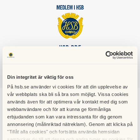
HSB BRF
PER ALBINS HEM
Din integritet är viktig för oss
SÖK
LOGGA IN
På hsb.se använder vi cookies för att din upplevelse av
vår webbplats ska bli så bra som möjligt. Vissa cookies
Stadgar
används även för att optimera vår kontakt med dig som
webbanvändare och för att kunna ge förmånliga
erbjudanden som kan vara intressanta för dig genom
Nya Normalstadgar fr.om. 2023 för HSB BRF enligt lagkrav.
annonsering (målinriktad nätreklam). Genom att klicka på
"Tillåt alla cookies" och fortsätta använda hemsidan
samtycker du till att dessa och andra typer av cookies för