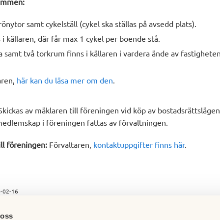
ymmen:
nytor samt cykelställ (cykel ska ställas på avsedd plats).
 i källaren, där får max 1 cykel per boende stå.
 samt två torkrum finns i källaren i vardera ände av fastighete
laren,
här kan du läsa mer om den
.
kickas av mäklaren till föreningen vid köp av bostadsrättsläge
medlemskap i föreningen fattas av förvaltningen.
ll föreningen:
Förvaltaren,
kontaktuppgifter finns här
.
-02-16
 oss