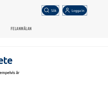
Sök
Logga in
FELANMÄLAN
ete
xempelvis är