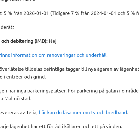
r
: 5 % från 2026-01-01 (Tidigare 7 % från 2024-01-01 och 5 % 
nderätt
 och debitering (IMD):
Nej
finns information om renoveringar och underhåll
.
överlåtelse tilldelas befintliga taggar till nya ägaren av lägenh
e i entréer och grind.
en har inga parkeringsplatser. För parkering på gatan i område
ia Malmö stad.
evereras av Telia,
här kan du läsa mer om tv och bredband
.
Varje lägenhet har ett förråd i källaren och ett på vinden.