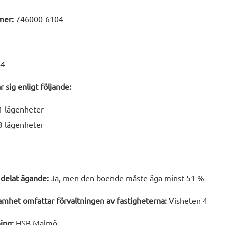
mer:
746000-6104
4
 sig enligt följande:
1 lägenheter
3 lägenheter
 delat ägande:
Ja, men den boende måste äga minst 51 %
mhet omfattar förvaltningen av fastigheterna:
Visheten 4
ing:
HSB Malmö