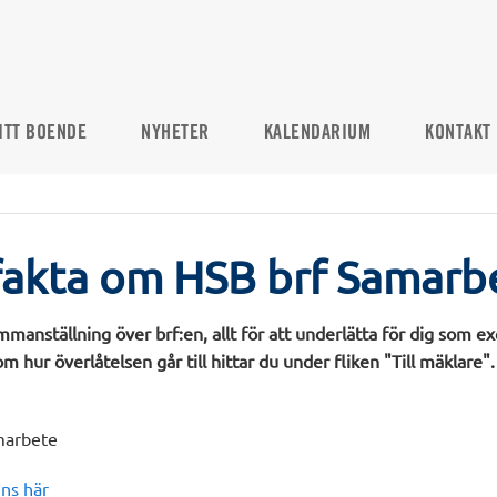
ITT BOENDE
NYHETER
KALENDARIUM
KONTAKT
fakta om HSB brf Samarb
mmanställning över brf:en, allt för att underlätta för dig som e
m hur överlåtelsen går till hittar du under fliken "Till mäklare".
marbete
nns här