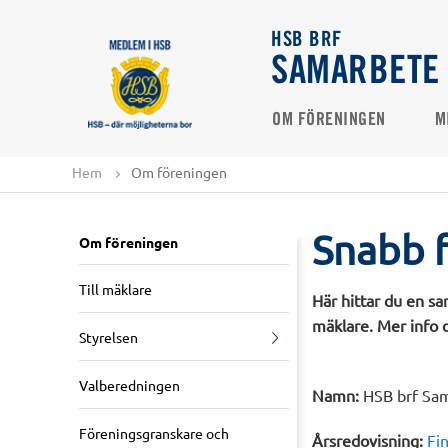
HSB BRF
SAMARBETE
OM FÖRENINGEN
M
Hem
Om föreningen
Snabb 
Om föreningen
Till mäklare
Här hittar du en sa
mäklare. Mer info o
Styrelsen
Valberedningen
Namn:
HSB brf Sa
Föreningsgranskare och
Årsredovisning:
Fi