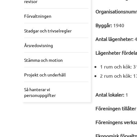
revisor
Organisationsnum
Förvaltningen
Byggår:
1940
Stadgar och trivselregler
Antal lägenheter:
4
Årsredovisning
Lägenheter fördelar
Stämma och motion
1 rum och kök: 3
Projekt och underhåll
2 rum och kök: 1
Så hanterar vi
Antal lokaler:
1
personuppgifter
Föreningen tillåter
Föreningens verksa
Ekonomisk förvaltn