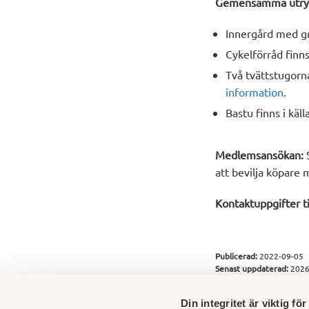
Gemensamma utr
Innergård med grö
Cykelförråd finns
Två tvättstugorna
information
.
Bastu finns i käl
Medlemsansökan:
S
att bevilja köpare 
Kontaktuppgifter ti
Publicerad:
2022-09-05
Senast uppdaterad:
2026
Din integritet är viktig för