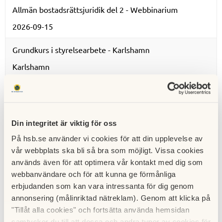
Allmän bostadsrättsjuridik del 2 - Webbinarium
2026-09-15
Grundkurs i styrelsearbete - Karlshamn
Karlshamn
2026-09-21
Grundkurs i styrelsearbete - Kalmar
Kalmar
Din integritet är viktig för oss
2026-09-23
På hsb.se använder vi cookies för att din upplevelse av
vår webbplats ska bli så bra som möjligt. Vissa cookies
Andrahandsupplåtelse av bostadsrätt - webbinarium
används även för att optimera vår kontakt med dig som
2026-09-24
webbanvändare och för att kunna ge förmånliga
erbjudanden som kan vara intressanta för dig genom
Mitt HSB - Styrelsestöd - Webbinarium tillfälle 2
annonsering (målinriktad nätreklam). Genom att klicka på
2026-09-28
"Tillåt alla cookies" och fortsätta använda hemsidan
samtycker du till att dessa och andra typer av cookies för