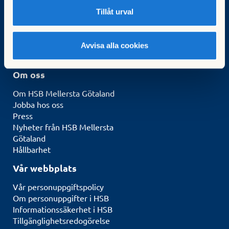
Tillåt urval
Kontakt & Service
Kontakta oss
Gör en felanmälan
Avvisa alla cookies
Logga in i Mitt HSB
Om oss
Om HSB Mellersta Götaland
Jobba hos oss
Press
Nyheter från HSB Mellersta
Götaland
Hållbarhet
Vår webbplats
Vår personuppgiftspolicy
Om personuppgifter i HSB
Informationssäkerhet i HSB
Tillgänglighetsredogörelse