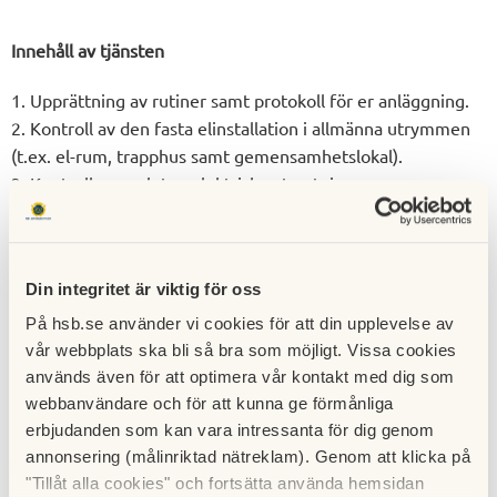
Innehåll av tjänsten
1. Upprättning av rutiner samt protokoll för er anläggning.
2. Kontroll av den fasta elinstallation i allmänna utrymmen
(t.ex. el-rum, trapphus samt gemensamhetslokal).
3. Kontroll av anslutna elektriska utrustningar.
4. Dokumentation av kontrollerna.
5. Utbyte eller reparation skadade och slitna delar.
Pris
Din integritet är viktig för oss
Löpande årsavgift:
På hsb.se använder vi cookies för att din upplevelse av
Förening med 1-20 lgh 5000:- /år
vår webbplats ska bli så bra som möjligt. Vissa cookies
Förening med 21-40lgh 9500:-/år
används även för att optimera vår kontakt med dig som
Förening med 41- 9500:-/år+ 190*antal lägenheter över 41
webbanvändare och för att kunna ge förmånliga
erbjudanden som kan vara intressanta för dig genom
Kontakta oss om du vill veta mer
annonsering (målinriktad nätreklam). Genom att klicka på
"Tillåt alla cookies" och fortsätta använda hemsidan