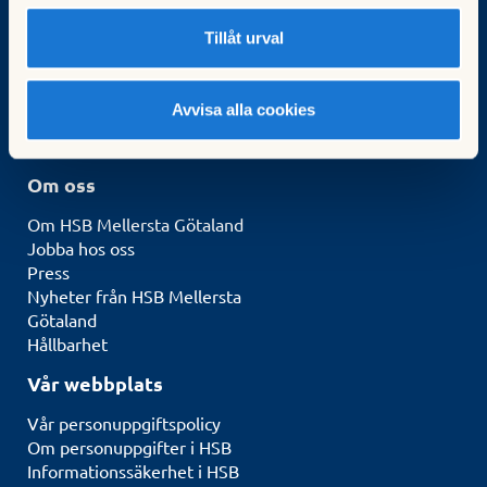
Kurser för styrelseledamöter
Tillåt urval
Kontakt & Service
Kontakta oss
Avvisa alla cookies
Gör en felanmälan
Logga in i Mitt HSB
Om oss
Om HSB Mellersta Götaland
Jobba hos oss
Press
Nyheter från HSB Mellersta
Götaland
Hållbarhet
Vår webbplats
Vår personuppgiftspolicy
Om personuppgifter i HSB
Informationssäkerhet i HSB