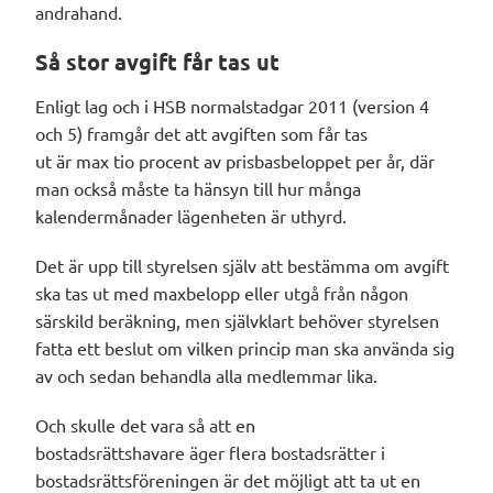
andrahand.
Så stor avgift får tas ut
Enligt lag och
i
HSB normalstadgar 2011 (version 4
och 5) framgår
det
att avgiften
som
får tas
ut
är
max
tio procent
av prisbasbeloppet per år
, där
man också måste ta h
änsyn
till hur många
kalendermånader lägenheten är
uthyrd
.
Det är upp till styrelsen
själv
att bestämma om avgift
ska tas ut med maxbelopp eller utgå från någon
särskild beräkning
, men
s
jälvklart behöver styrelsen
fatta ett beslut om vilken princip man ska använda sig
av och sedan behandla alla medlemmar lika.
O
ch skulle det vara så att
en
bostadsrättshavare
äger
flera bostadsrätter i
bostadsrättsföreningen
är det möjligt att ta ut
en