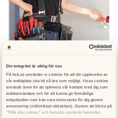
Har hantverkaren fakturerat för
Din integritet är viktig för oss
mycket?
På hsb.se använder vi cookies för att din upplevelse av
vår webbplats ska bli så bra som möjligt. Vissa cookies
Vi har precis utfört ett stambyte med hjälp av en rörfirma. När
används även för att optimera vår kontakt med dig som
vi fick fakturan var beloppet mycket högre än anbudet och
efter vad vi kan se har inget jobb utöver det avtalade gjorts.
webbanvändare och för att kunna ge förmånliga
Vad ska vi göra? Den frågan besvarar Linda Askoy Karlsson,
erbjudanden som kan vara intressanta för dig genom
Renovering bostadsrättsförening
Ekonomi bostadsrättsförening
administrativ chef på HSB Östergötland.
annonsering (målinriktad nätreklam). Genom att klicka på
"Tillåt alla cookies" och fortsätta använda hemsidan