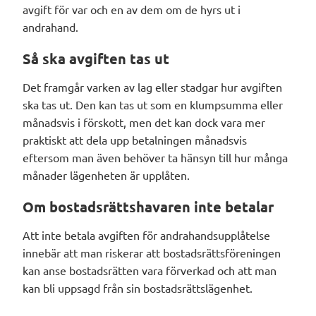
avgift för var och en av dem om de
hyrs ut
i
andrahand.
Så ska avgiften tas ut
Det framgår
varken
av lag eller stadgar hur avgiften
ska tas ut
.
D
en kan tas ut som en klumpsumma eller
månadsvis i förskott
, men d
et kan
dock
vara mer
praktiskt att dela upp betalningen månadsvis
eftersom
man även behöver ta hänsyn
till hur många
månader lägenheten är upplåten.
Om bostadsrättshavaren inte betalar
Att inte betala avgiften för andrahandsupplåtelse
innebär att man riskerar att bostadsrättsföreningen
kan anse bostadsrätten vara förverkad och att man
kan bli uppsagd från sin bostadsrättslägenhet.