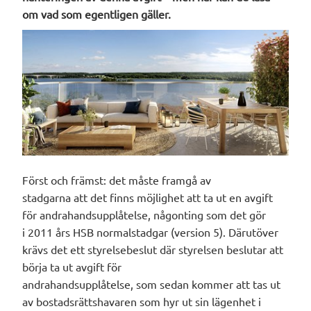
om vad som egentligen gäller.
Först och främst
: det
måste framgå av
stadgar
na
att
det finns möjlighet
att ta ut en avgift
för andrahandsupplåtelse
, någonting som det gör
i
2011 års HSB normalstadgar (version 5). Därutöver
krävs det ett styrelsebeslut där styrelsen beslutar att
börja ta ut avgift för
andrahandsupplåtels
e,
som
sedan kommer att
tas ut
av bostadsrättshavaren som
hyr ut
sin lägenhet i