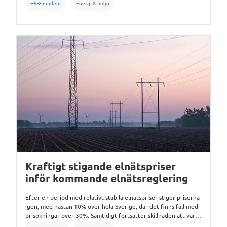
HSB-medlem
Energi & miljö
flera har bjudit in Avfall Sverige för att ge svar.
Kraftigt stigande elnätspriser
inför kommande elnätsreglering
Efter en period med relativt stabila elnätspriser stiger priserna
igen, med nästan 10% över hela Sverige, där det finns fall med
prisökningar över 30%. Samtidigt fortsätter skillnaden att vara
stor – knappt 3 765 kr per lägenhet och år – mellan landets