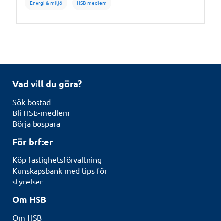
Energi & miljö
HSB-medlem
dyraste och billigaste kommun.
Vad vill du göra?
Sök bostad
Bli HSB-medlem
Börja bospara
För brf:er
Köp fastighetsförvaltning
Kunskapsbank med tips för
styrelser
Om HSB
Om HSB