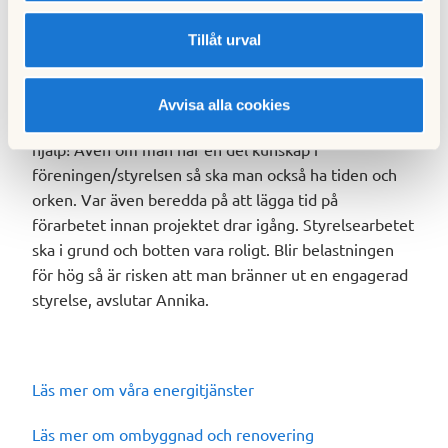
Tillåt urval
Har du några tips till andra föreningar som står inför
stora underhållsbehov?
Avvisa alla cookies
-Är man i projekt på den här nivån ska man absolut ta
hjälp! Även om man har en del kunskap i
föreningen/styrelsen så ska man också ha tiden och
orken. Var även beredda på att lägga tid på
förarbetet innan projektet drar igång. Styrelsearbetet
ska i grund och botten vara roligt. Blir belastningen
för hög så är risken att man bränner ut en engagerad
styrelse, avslutar Annika.
Läs mer om våra energitjänster
Läs mer om ombyggnad och renovering