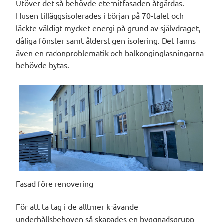
Utöver det så behövde eternitfasaden åtgärdas.
Husen tilläggsisolerades i början på 70-talet och
läckte väldigt mycket energi på grund av självdraget,
dåliga fönster samt ålderstigen isolering. Det fanns
även en radonproblematik och balkonginglasningarna
behövde bytas.
Fasad före renovering
För att ta tag i de alltmer krävande
underhållsbehoven så skapades en byggnadsgrupp