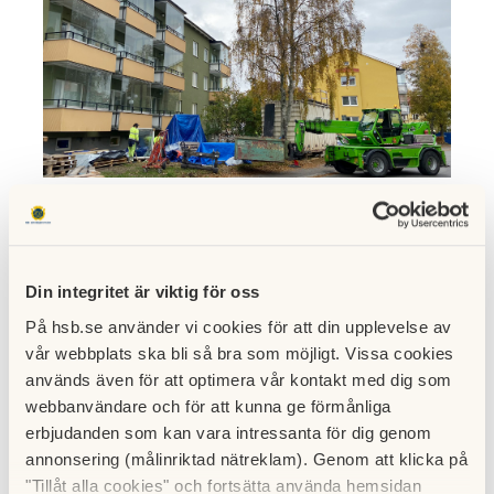
För att renovera husen mot ett tidstypiskt uttryck tog
styrelsen in extrahjälp.
Din integritet är viktig för oss
-Vi har haft kontakt med både museet för att se på
På hsb.se använder vi cookies för att din upplevelse av
gamla bilder och arkitektbyrå för att få till rätt
vår webbplats ska bli så bra som möjligt. Vissa cookies
detaljer, bland annat färgval, entréer och armaturer.
används även för att optimera vår kontakt med dig som
Det har varit tryggt att ha dem i projektet, säger
webbanvändare och för att kunna ge förmånliga
Annika.
erbjudanden som kan vara intressanta för dig genom
annonsering (målinriktad nätreklam). Genom att klicka på
Att få hjälp med arbetsgivaransvaret tycker Annika
"Tillåt alla cookies" och fortsätta använda hemsidan
också har varit skönt. Hon berättar om hur värdefullt