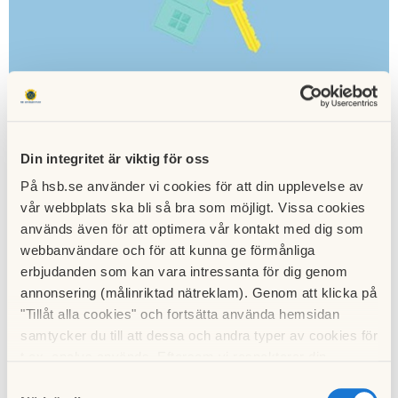
Efter att styrelsen upplevt att det i vissa fall kan vara svårt
Din integritet är viktig för oss
att tyda vilka skäl man faktiskt får ha för att hyra ut i andra
hand har vi valt att förtydliga våra riktlinjer. Detta har skett i
På hsb.se använder vi cookies för att din upplevelse av
samråd med HSB och de riktlinjer de föreslår att man som
vår webbplats ska bli så bra som möjligt. Vissa cookies
bostadsrättsförening använder. Detta skapar både trygghet
används även för att optimera vår kontakt med dig som
för er som boende så väl som för styrelsen.
webbanvändare och för att kunna ge förmånliga
Huvudändamålet med en bostadsrätt är att den skall brukas
erbjudanden som kan vara intressanta för dig genom
av bostadsrättsinnehavaren.
annonsering (målinriktad nätreklam). Genom att klicka på
"Tillåt alla cookies" och fortsätta använda hemsidan
Läs mer kring uthyrning i andra hand på vår hemsida, samt i
samtycker du till att dessa och andra typer av cookies för
den information du fått i din brevlåda. Kom ihåg att alltid
t.ex. analys används. Eftersom vi respekterar din
ansöka om styrelsens godkännande för varje ny hyresgäst
integritet kan du välja att inte tillåta vissa typer av
Samtyckesval