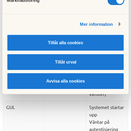
Marknadsföring
Färg
Kontinuerlig
Blinkande
GRÖN
Klar (redo för
Autentisiering
laddning)
OK
Mer information
Laddning klar
Tillåt alla cookies
BLÅ
Ansluten till ett
Laddar
fordon och klar
för laddning
Tillåt urval
RÖD
Fel (Se
Autentisiering
felsökning till
misslyckades (se
Avvisa alla cookies
vänster)
felsökning till
vänster)
GUL
Systemet startar
upp
Väntar på
autentisiering