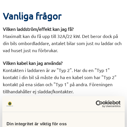
Vanliga frågor
Vilken laddström/effekt kan jag få?
Maximalt kan du få upp till 32A/22 kW. Det beror dock på
din bils ombordladdare, antalet bilar som just nu laddar och
vad huset just nu förbrukar.
Vilken kabel kan jag använda?
Kontakten i laddaren är av "Typ 2". Har du en "Typ 1"
kontakt i din bil så måste du ha en kabel som har "Typ 2"
kontakt på ena sidan och "Typ 1" på andra. Föreningen
tillhandahåller ej sladdar/kontakter.
Har laddaren jordfelsskydd?
Ja, inbyggt RCD, Typ B. Kalibrering och självtest sker innan
uppstart av varje laddsession. RCD återställs automatiskt vid
Din integritet är viktig för oss
frånkoppling ladduttag/-kontakt.