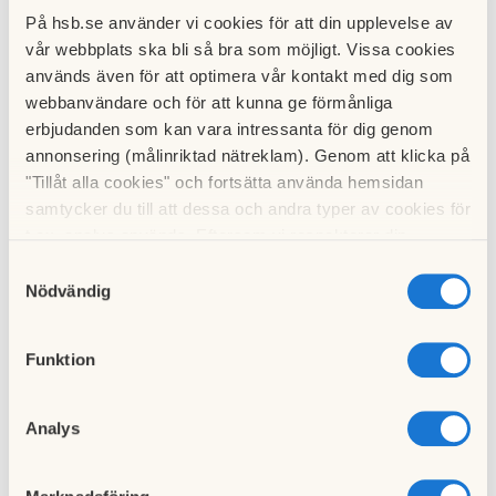
På hsb.se använder vi cookies för att din upplevelse av
Har laddaren elmätare?
vår webbplats ska bli så bra som möjligt. Vissa cookies
Ja, integrerad MID-testad och kalibrerad (EN 50470).
används även för att optimera vår kontakt med dig som
webbanvändare och för att kunna ge förmånliga
Har laddaren fasbalansering?
erbjudanden som kan vara intressanta för dig genom
Ja, laddstationen kan automatiskt välja fas eller starta 3-
annonsering (målinriktad nätreklam). Genom att klicka på
fasladdning. Den talar med de andra Zaptec Pro laddarna för
"Tillåt alla cookies" och fortsätta använda hemsidan
att hitta det mest effektiva.
samtycker du till att dessa och andra typer av cookies för
t.ex. analys används. Eftersom vi respekterar din
Har laddaren lastbalansering?
integritet kan du välja att inte tillåta vissa typer av
Samtyckesval
Ja, Tillsammans med de andra Zaptec Pro enheterna
cookies och välja att endast tillåta ett urval.
Nödvändig
kommer tillgänglig ström i installationen fördelas mellan
enheterna. Enheterna talar även med Zaptec APM som
Funktion
kontrollerar resterande ström i huset för att bara nyttja vad
som finns tillgängligt.
Analys
Vad betyder färgerna på statusindikatorn ("Z")?