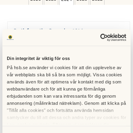
Portinformation December 2024
14 december 2024
Information om avgiftshöjning 2025
Din integritet är viktig för oss
02 december 2024
På hsb.se använder vi cookies för att din upplevelse av
vår webbplats ska bli så bra som möjligt. Vissa cookies
Portinformation November 2024
används även för att optimera vår kontakt med dig som
17 november 2024
webbanvändare och för att kunna ge förmånliga
erbjudanden som kan vara intressanta för dig genom
Portinformation Oktober 2024
annonsering (målinriktad nätreklam). Genom att klicka på
16 oktober 2024
"Tillåt alla cookies" och fortsätta använda hemsidan
samtycker du till att dessa och andra typer av cookies för
t.ex. analys används. Eftersom vi respekterar din
Portinformation September 2024
integritet kan du välja att inte tillåta vissa typer av
16 september 2024