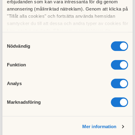
erbjudanden som kan vara intressanta för dig genom
Till nyhetslistan
annonsering (målinriktad nätreklam). Genom att klicka på
"Tillåt alla cookies" och fortsätta använda hemsidan
samtycker du till att dessa och andra typer av cookies för
t.ex. analys används. Eftersom vi respekterar din
integritet kan du välja att inte tillåta vissa typer av
Samtyckesval
cookies och välja att endast tillåta ett urval.
Nödvändig
Föregående nyhet
Portinformation oktober
10 oktober 2023
Funktion
Analys
Nästa nyhet
Portinformation november
10 november 2023
Marknadsföring
Mer information