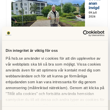
anan
invigd
09 juli
2026
Din integritet är viktig för oss
På hsb.se använder vi cookies för att din upplevelse av
Boulebana och OVK-besiktningen
vår webbplats ska bli så bra som möjligt. Vissa cookies
14 juni 2026
används även för att optimera vår kontakt med dig som
webbanvändare och för att kunna ge förmånliga
Årsstämman genomförd
erbjudanden som kan vara intressanta för dig genom
21 maj 2026
annonsering (målinriktad nätreklam). Genom att klicka på
"Tillåt alla cookies" och fortsätta använda hemsidan
samtycker du till att dessa och andra typer av cookies för
t.ex. analys används. Eftersom vi respekterar din
2026
2025
2024
2023
2022
2021
2020
2019