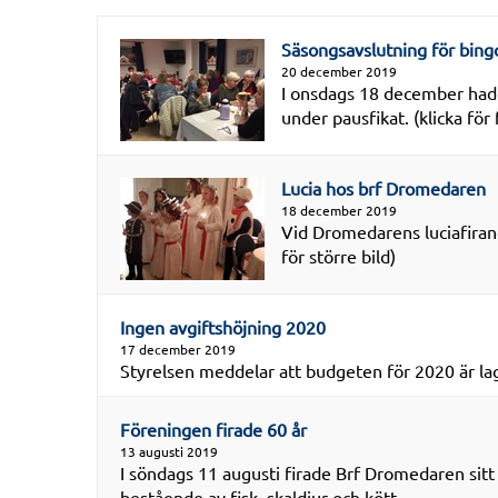
Säsongsavslutning för bing
20 december 2019
I onsdags 18 december hade
under pausfikat. (klicka för 
Lucia hos brf Dromedaren
18 december 2019
Vid Dromedarens luciafiran
för större bild)
Ingen avgiftshöjning 2020
17 december 2019
Styrelsen meddelar att budgeten för 2020 är la
Föreningen firade 60 år
13 augusti 2019
I söndags 11 augusti firade Brf Dromedaren sitt
bestående av fisk, skaldjur och kött...