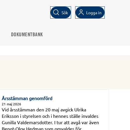
Sök
Logga in
DOKUMENTBANK
Årsstämman genomförd
21 maj 2026
Vid årsstämman den 20 maj avgick Ulrika
Eriksson i styrelsen och i hennes ställe invaldes
Gunilla Valdemarsdotter. I tur att avgå var även
Bengt-Olov Hedman som omvaldes för