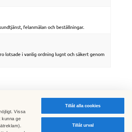
kundtjänst, felanmälan och beställningar.
lotsade i vanlig ordning lugnt och säkert genom
Tillåt alla cookies
öjligt. Vissa
t kunna ge
Tillåt urval
nätreklam).