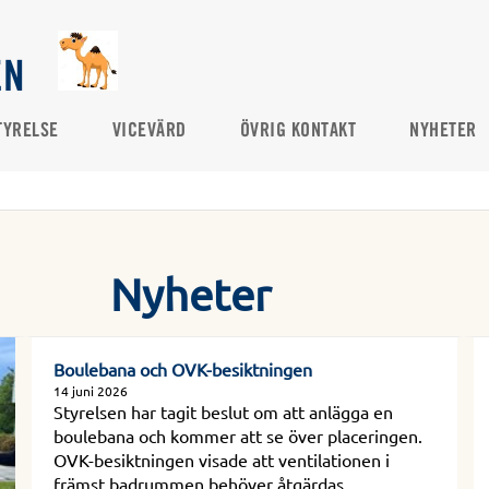
EN
TYRELSE
VICEVÄRD
ÖVRIG KONTAKT
NYHETER
Nyheter
Boulebana och OVK-besiktningen
14 juni 2026
Styrelsen har tagit beslut om att anlägga en
boulebana och kommer att se över placeringen.
OVK-besiktningen visade att ventilationen i
främst badrummen behöver åtgärdas.