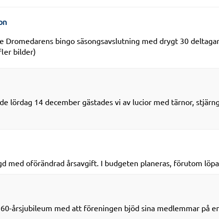
on
 Dromedarens bingo säsongsavslutning med drygt 30 deltagare
fler bilder)
de lördag 14 december gästades vi av lucior med tärnor, stjär
gd med oförändrad årsavgift. I budgeten planeras, förutom löpa
 60-årsjubileum med att föreningen bjöd sina medlemmar på en b