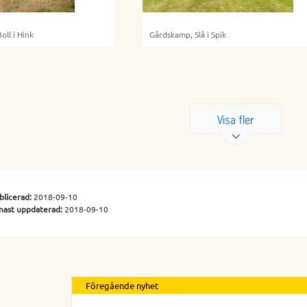
oll i Hink
Gårdskamp, Slå i Spik
Visa fler
blicerad:
2018-09-10
nast uppdaterad:
2018-09-10
Föregående nyhet