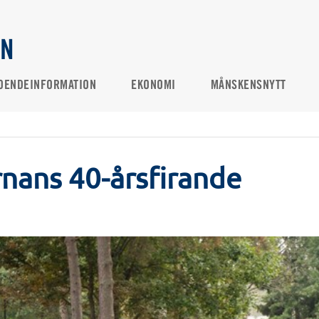
AN
OENDEINFORMATION
EKONOMI
MÅNSKENSNYTT
rnans 40-årsfirande