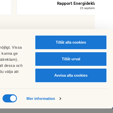
Rapport Energideklaration
25 september 2019
Tillåt alla cookies
öjligt. Vissa
t kunna ge
Tillåt urval
nätreklam).
att dessa och
u välja att
Avvisa alla cookies
Mer information