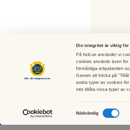
Din integritet är viktig för
På hsb.se använder vi cook
cookies används även för 
förmånliga erbjudanden so
Genom att klicka på "Tillå
BRF Polstjärnan
andra typer av cookies för 
Månskensgatan 6-46
HSB:S 
inte tillåta vissa typer av c
802 74
MÅNSK
Gävle
802 70
E-post:
Samtyckesval
Nödvändig