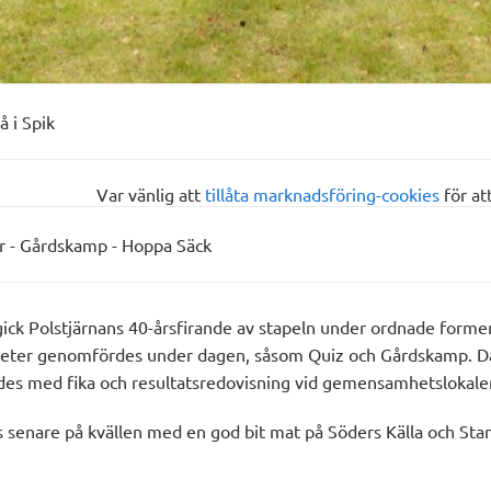
å i Spik
Var vänlig att
tillåta marknadsföring-cookies
för at
år - Gårdskamp - Hoppa Säck
ick Polstjärnans 40-årsfirande av stapeln under ordnade former
iteter genomfördes under dagen, såsom Quiz och Gårdskamp. 
ades med fika och resultatsredovisning vid gemensamhetslokale
s senare på kvällen med en god bit mat på Söders Källa och Sta