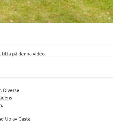
t titta på denna video.
. Diverse
Dagens
n.
nd-Up av Gasta