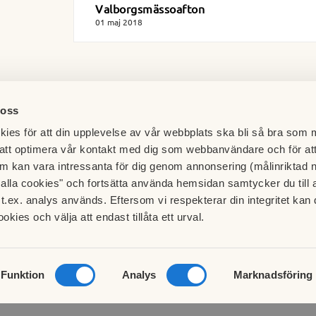
Valborgsmässoafton
01 maj 2018
 oss
ies för att din upplevelse av vår webbplats ska bli så bra som m
att optimera vår kontakt med dig som webbanvändare och för at
m kan vara intressanta för dig genom annonsering (målinriktad 
t alla cookies" och fortsätta använda hemsidan samtycker du till 
t.ex. analys används. Eftersom vi respekterar din integritet kan d
Besök HSB.se
BRF POLSTJÄRNAN I GÄVLE
ookies och välja att endast tillåta ett urval.
Läs mer om cookies här
ENSGATAN 38 A
Cookieinställningar
 GÄVLE
Redigera hemsida
brfpolstjarnan@gmail.com
Funktion
Analys
Marknadsföring