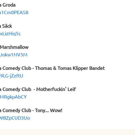
a Groda
/eu1Cm0PEAS8
 Säck
-xLizHiq5s
 Marshmallow
/l5Jokw1NV5M
ta Comedy Club - Thomas & Tomas Klipper Bandet
W9LG-jZzftU
ta Comedy Club - Motherfuckin' Leif
/-LMRgkpAbCY
ta Comedy Club - Tony... Wow!
/1WBZpCUD3Uo