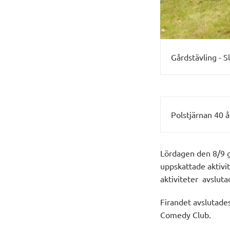
Gårdstävling - Sl
Polstjärnan 40 
Lördagen den 8/9 g
uppskattade aktiv
aktiviteter avslut
Firandet avslutade
Comedy Club.