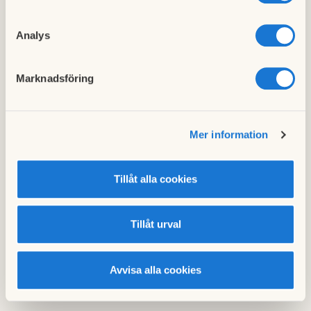
Styrelsen har beslutat om ändrade riktlinjer för
målning av föreningens staket och/eller förråd på
uteplatserna.
Analys
Marknadsföring
Luftning av elementen i lägenheten
Om något element känns onormalt kallt, pröva
först med att lufta elementet. Instruktioner hur
Mer information
man gör finns här
Tillåt alla cookies
Tillåt urval
Boka TVÄTTID
Avvisa alla cookies
FELANMÄLAN HSB Service Center