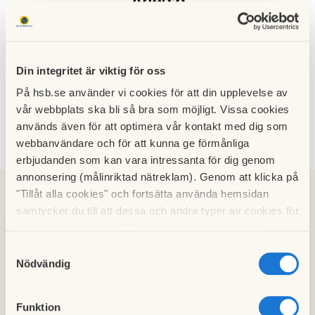
Agersö
Välkommen till Agersö - en bostadsrättsförening i Kista, c:a
10 km nordväst om centrala Stockholm.
Din integritet är viktig för oss
I föreningen har vi 257 lägenheter, tre tvättstugor, en bastu
På hsb.se använder vi cookies för att din upplevelse av
vår webbplats ska bli så bra som möjligt. Vissa cookies
och en föreningslokal till vår disponering. Vi hjälps åt
används även för att optimera vår kontakt med dig som
tillsammans för att få ett ekonomiskt och tryggt boende.
webbanvändare och för att kunna ge förmånliga
erbjudanden som kan vara intressanta för dig genom
annonsering (målinriktad nätreklam). Genom att klicka på
"Tillåt alla cookies" och fortsätta använda hemsidan
AgersöNytt
samtycker du till att dessa och andra typer av cookies för
t.ex. analys används. Eftersom vi respekterar din
Läs senaste Nyheter här.
integritet kan du välja att inte tillåta vissa typer av
Samtyckesval
cookies och välja att endast tillåta ett urval.
Nödvändig
Nya rutiner för inköp av färg
Funktion