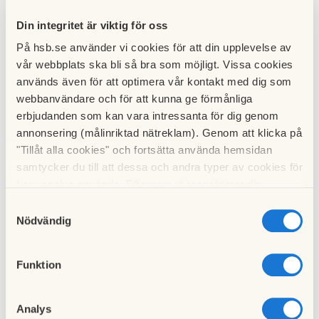
Vem ska jag kontakta och när?
Din integritet är viktig för oss
På hsb.se använder vi cookies för att din upplevelse av
Om du är osäker på vem du ska kontakta och när kan du
läsa
vår webbplats ska bli så bra som möjligt. Vissa cookies
denna artikeln
.
används även för att optimera vår kontakt med dig som
webbanvändare och för att kunna ge förmånliga
Utskrift
erbjudanden som kan vara intressanta för dig genom
annonsering (målinriktad nätreklam). Genom att klicka på
Om du önskar att skriva ut en sida med kontaktuppgifter för
"Tillåt alla cookies" och fortsätta använda hemsidan
att sätta upp i ditt hem så har vi skapat en sammanfattad
samtycker du till att dessa och andra typer av cookies för
version som kan kommas åt nedan.
t.ex. analys används. Eftersom vi respekterar din
integritet kan du välja att inte tillåta vissa typer av
Länk:
Dokument med kontaktuppgifter
Samtyckesval
cookies och välja att endast tillåta ett urval.
Nödvändig
Funktioner inom HSB
Funktion
Ärenden som berör kontakt med HSB innefattar
felanmälan, medlemsinformation samt förvaltningstjänster.
Analys