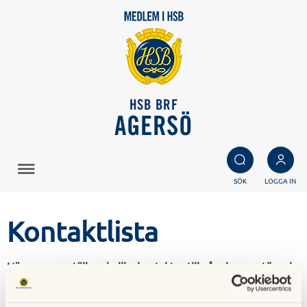
HSB BRF
AGERSÖ
SÖK
LOGGA IN
Kontaktlista
Här sammanställer vi olika kontakter till våra leverantörer i
BRF Agersö