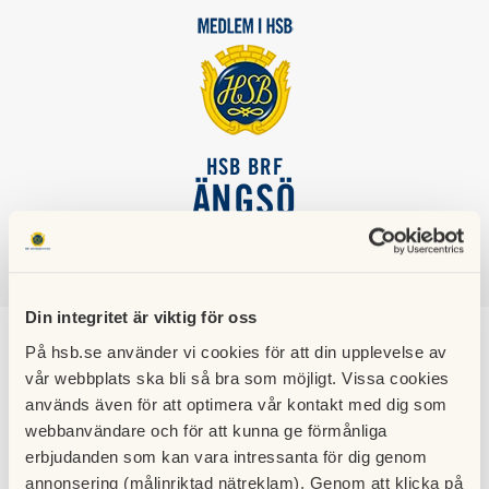
HSB BRF
ÄNGSÖ
SÖK
LOGGA IN
Din integritet är viktig för oss
På hsb.se använder vi cookies för att din upplevelse av
Om föreningen
vår webbplats ska bli så bra som möjligt. Vissa cookies
används även för att optimera vår kontakt med dig som
Brf Ängsö äger flera flerfamiljshus i Farsta Strand som är
webbanvändare och för att kunna ge förmånliga
formerade kring fyra gårdar: Västergården, Mittgården,
erbjudanden som kan vara intressanta för dig genom
Östergården och Södergården. Brf Ängsö köpte
annonsering (målinriktad nätreklam). Genom att klicka på