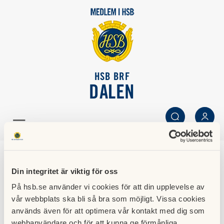
HSB BRF
DALEN
SÖK
LOGGA IN
Boendeinformation
Din integritet är viktig för oss
På hsb.se använder vi cookies för att din upplevelse av
Här finner du information som på ett förenklat sätt
vår webbplats ska bli så bra som möjligt. Vissa cookies
beskriver hur olika saker fungerar i föreningen.
används även för att optimera vår kontakt med dig som
Dokumenten kan med fördel skrivas ut så att de är
webbanvändare och för att kunna ge förmånliga