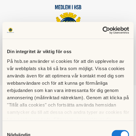
HSB BRF
Din integritet är viktig för oss
DIKTAREN
På hsb.se använder vi cookies för att din upplevelse av
vår webbplats ska bli så bra som möjligt. Vissa cookies
används även för att optimera vår kontakt med dig som
SÖK
LOGGA IN
webbanvändare och för att kunna ge förmånliga
erbjudanden som kan vara intressanta för dig genom
annonsering (målinriktad nätreklam). Genom att klicka på
Bruksanvisningar
"Tillåt alla cookies" och fortsätta använda hemsidan
samtycker du till att dessa och andra typer av cookies för
För att all information ska vara samlad på samma ställe och
t.ex. analys används. Eftersom vi respekterar din
vara lättillgänglig för dig, så har vi här samlat alla
integritet kan du välja att inte tillåta vissa typer av
Samtyckesval
bruksanvisngar för de produkter som finns i föreningen,
cookies och välja att endast tillåta ett urval.
Nödvändig