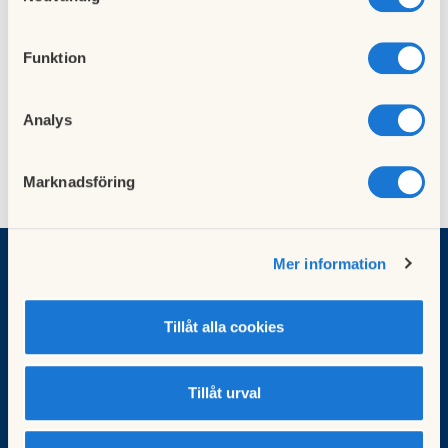
både inredarens val samt tillval.
Funktion
I meny till vänster finner du bruksanvisningar för olika delar
av din lägenhet.
Analys
Marknadsföring
Mer information
Brf Diktaren
Tillåt alla cookies
Besöksadress:
Arvid Tydéns allé 18-28 och Tecknarvägen 6-8
171 69 Solna
Tillåt urval
Mailadress:
styrelsen@brfdiktaren.se
Org. nr: 769628-8088