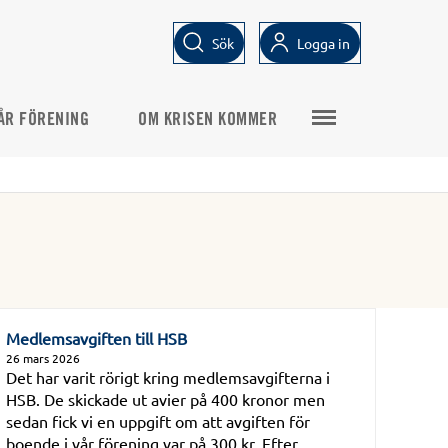
Sök
Logga in
ÅR FÖRENING
OM KRISEN KOMMER
Medlemsavgiften till HSB
26 mars 2026
Det har varit rörigt kring medlemsavgifterna i
HSB. De skickade ut avier på 400 kronor men
sedan fick vi en uppgift om att avgiften för
boende i vår förening var på 300 kr. Efter