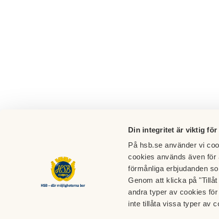
Din integritet är viktig för
På hsb.se använder vi cook
cookies används även för 
förmånliga erbjudanden so
BRF Kandelabern
Genom att klicka på "Tillå
andra typer av cookies för 
Grenljusbacken 17, plan 2
inte tillåta vissa typer av c
117 65 Stockholm