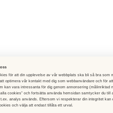
 oss
ies för att din upplevelse av vår webbplats ska bli så bra som m
att optimera vår kontakt med dig som webbanvändare och för at
m kan vara intressanta för dig genom annonsering (målinriktad 
t alla cookies" och fortsätta använda hemsidan samtycker du till 
t.ex. analys används. Eftersom vi respekterar din integritet kan d
Brf Kandelabern
Besök HSB.se
ookies och välja att endast tillåta ett urval.
Läs mer om cookies här