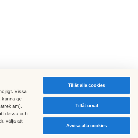
Tillåt alla cookies
öjligt. Vissa
t kunna ge
Tillåt urval
nätreklam).
att dessa och
u välja att
Avvisa alla cookies