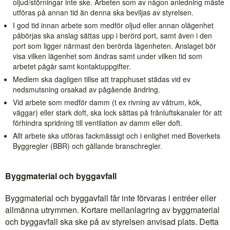
oljud/störningar inte ske. Arbeten som av någon anledning måste
utföras på annan tid än denna ska beviljas av styrelsen.
I god tid innan arbete som medför oljud eller annan olägenhet
påbörjas ska anslag sättas upp i berörd port, samt även i den
port som ligger närmast den berörda lägenheten. Anslaget bör
visa vilken lägenhet som ändras samt under vilken tid som
arbetet pågår samt kontaktuppgifter.
Medlem ska dagligen tillse att trapphuset städas vid ev
nedsmutsning orsakad av pågående ändring.
Vid arbete som medför damm (t ex rivning av våtrum, kök,
väggar) eller stark doft, ska lock sättas på frånluftskanaler för att
förhindra spridning till ventilation av damm eller doft.
Allt arbete ska utföras fackmässigt och i enlighet med Boverkets
Byggregler (BBR) och gällande branschregler.
Byggmaterial och byggavfall
Byggmaterial och byggavfall får inte förvaras i entréer eller
allmänna utrymmen. Kortare mellanlagring av byggmaterial
och byggavfall ska ske på av styrelsen anvisad plats. Detta