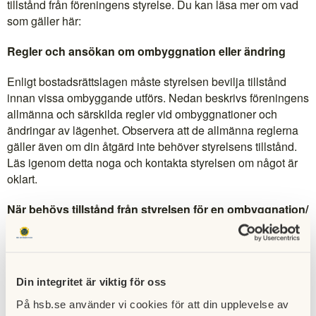
tillstånd från föreningens styrelse. Du kan läsa mer om vad
som gäller här:
Regler och ansökan om ombyggnation eller ändring
Enligt bostadsrättslagen måste styrelsen bevilja tillstånd
innan vissa ombyggande utförs. Nedan beskrivs föreningens
allmänna och särskilda regler vid ombyggnationer och
ändringar av lägenhet. Observera att de allmänna reglerna
gäller även om din åtgärd inte behöver styrelsens tillstånd.
Läs igenom detta noga och kontakta styrelsen om något är
oklart.
När behövs tillstånd från styrelsen för en ombyggnation/
ändring?
Generellt gäller att samtliga större ändringar och
renoveringar i lägenheten kräver tillstånd från styrelsen
Din integritet är viktig för oss
innan arbete påbörjas. Anledningen till detta är att styrelsen
ska få möjlighet att bedöma hur din ombyggnation påverkar
På hsb.se använder vi cookies för att din upplevelse av