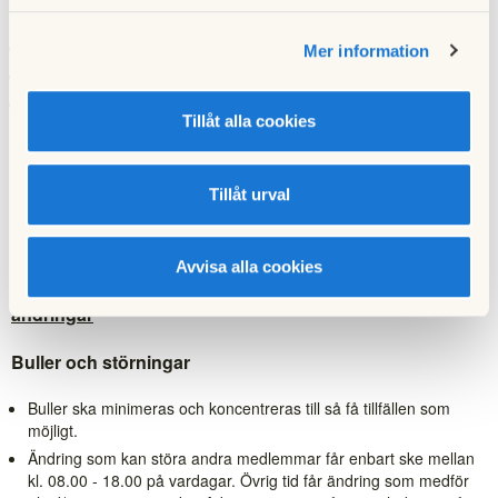
såsom:
Målning och tapetsering
Mer information
Omläggning av golv (ej våtrum)
Byte av köksinredning, garderober och montering av väggfasta
Tillåt alla cookies
hyllor etc
Dessa åtgärder kräver inget tillstånd av styrelsen utan är en
Tillåt urval
del avdet underhåll av lägenheten som varje medlem själv
ansvarar för. Fråga gärna styrelsen om du är osäker.
Avvisa alla cookies
Allmänna regler för samtliga ombyggnationer och
ändringar
Buller och störningar
Buller ska minimeras och koncentreras till så få tillfällen som
möjligt.
Ändring som kan störa andra medlemmar får enbart ske mellan
kl. 08.00 - 18.00 på vardagar. Övrig tid får ändring som medför