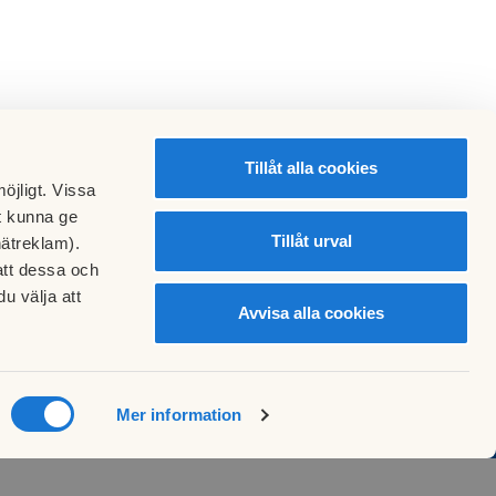
Tillåt alla cookies
öjligt. Vissa
t kunna ge
Tillåt urval
nätreklam).
att dessa och
u välja att
Avvisa alla cookies
Mer information