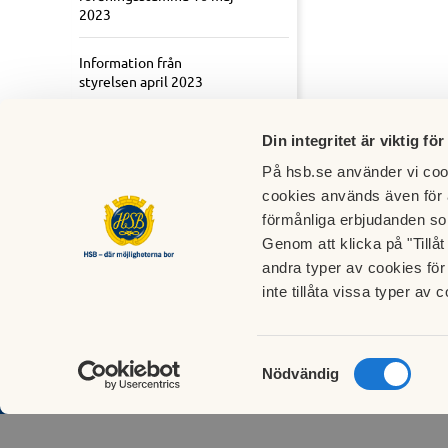
2023
Information från
styrelsen april 2023
Informationsmöte 15
Din integritet är viktig för
november 2022
På hsb.se använder vi cook
cookies används även för 
förmånliga erbjudanden so
Genom att klicka på "Tillå
andra typer av cookies för 
BRF Tangen nr 266
inte tillåta vissa typer av c
Brf Tangen, Svartviksslingan 59
167 38 Bromma
Samtyckesval
Nödvändig
styrelsen@brftangen.se