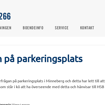
266
NINGEN
BOENDEINFO
SERVICE
KONTAKT
n på parkeringsplats
rfrågan på parkeringsplats i Minneberg och detta har lett till at
i som står i kö att ha överseende med detta och hänvisar till HSB 
dansvarig:
Diana Larsson