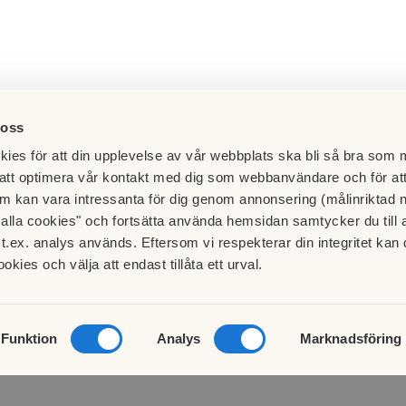
 oss
ies för att din upplevelse av vår webbplats ska bli så bra som m
att optimera vår kontakt med dig som webbanvändare och för at
m kan vara intressanta för dig genom annonsering (målinriktad 
t alla cookies" och fortsätta använda hemsidan samtycker du till 
t.ex. analys används. Eftersom vi respekterar din integritet kan d
ookies och välja att endast tillåta ett urval.
Besök HSB.se
Läs mer om cookies här
Cookieinställningar
Funktion
Analys
Marknadsföring
Redigera hemsida