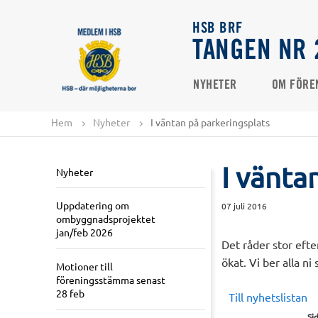
HSB BRF
TANGEN NR 
NYHETER
OM FÖRE
Hem
Nyheter
I väntan på parkeringsplats
I vänta
Nyheter
Uppdatering om
07 juli 2016
ombyggnadsprojektet
jan/feb 2026
Det råder stor efte
ökat. Vi ber alla n
Motioner till
föreningsstämma senast
28 feb
Till nyhetslistan
Si