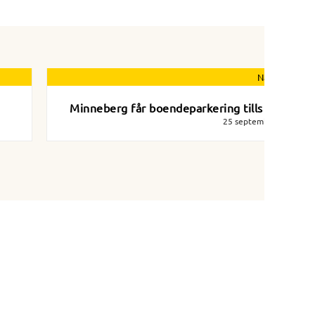
Nästa nyhet
Minneberg får boendeparkering tills vidare
25 september 2016