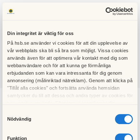
Din integritet är viktig för oss
På hsb.se använder vi cookies för att din upplevelse av
HSB BRF
vår webbplats ska bli så bra som möjligt. Vissa cookies
TANTO
används även för att optimera vår kontakt med dig som
webbanvändare och för att kunna ge förmånliga
erbjudanden som kan vara intressanta för dig genom
annonsering (målinriktad nätreklam). Genom att klicka på
SÖK
LOGGA IN
"Tillåt alla cookies" och fortsätta använda hemsidan
samtycker du till att dessa och andra typer av cookies för
Avslutade Projekt
t.ex. analys används. Eftersom vi respekterar din
integritet kan du välja att inte tillåta vissa typer av
Samtyckesval
cookies och välja att endast tillåta ett urval.
Nödvändig
Funktion