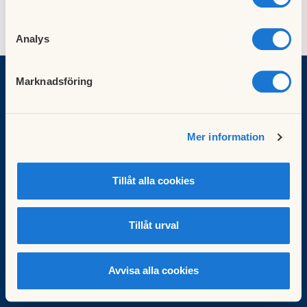
Analys
Marknadsföring
Brf Tanto
Adress: Flintbacken 10
Mer information
118 42 Stockholm
Tel: 669 45 51
Tillåt alla cookies
Mail:
kansli@brftanto.se
Besök HSB.se
Tillåt urval
Läs mer om cookies här
Cookieinställningar
Redigera hemsida
Avvisa alla cookies