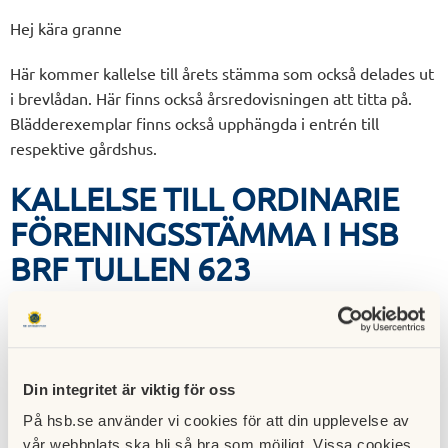
Hej kära granne
Här kommer kallelse till årets stämma som också delades ut
i brevlådan. Här finns också årsredovisningen att titta på.
Blädderexemplar finns också upphängda i entrén till
respektive gårdshus.
KALLELSE TILL ORDINARIE
FÖRENINGSSTÄMMA I HSB
BRF TULLEN 623
HSB bostadsrättsförening Tullen 623 kallar härmed samtliga
medlemmar till ordinarie föreningsstämma.
Datum/tid: onsdag den 23 april kl. 19:00
Din integritet är viktig för oss
På hsb.se använder vi cookies för att din upplevelse av
Plats: Föreningslokalen, Gard 4, Diligensvägen 3—37.
vår webbplats ska bli så bra som möjligt. Vissa cookies