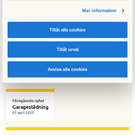
Hämta
Kallelse till ordinarie stämma 2025.pdf
Mer information
Hämta
Fullmakt vid stamma 2025.pdf
Tillåt alla cookies
Hämta
Årsredovisning 2024.pdf
Tillåt urval
Till nyhetslistan
Avvisa alla cookies
Föregående nyhet
Garagestädning
07 april 2025