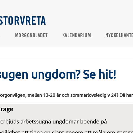
STORVRETA
R
MORGONBLADET
KALENDARIUM
NYCKELHANT
sugen ungdom? Se hit!
rgonvägen, mellan 13-20 år och sommarlovsledig v 24? Då har vi
arage
 erbjuds arbetssugna ungdomar boende på
öjlighet att tjäna en slant genom att måla om garag