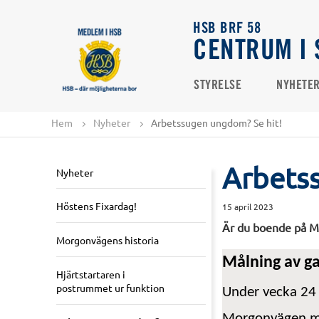
HSB BRF 58
CENTRUM I 
STYRELSE
NYHETE
Hem
Nyheter
Arbetssugen ungdom? Se hit!
Arbets
Nyheter
Höstens Fixardag!
15 april 2023
Är du boende på Mo
Morgonvägens historia
Målning av g
Hjärtstartaren i
postrummet ur funktion
Under vecka 24
Morgonvägen
m