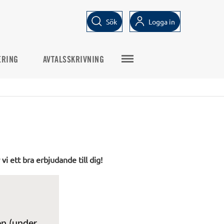
Sök
Logga in
ERING
AVTALSSKRIVNING
 ett bra erbjudande till dig!
en (under