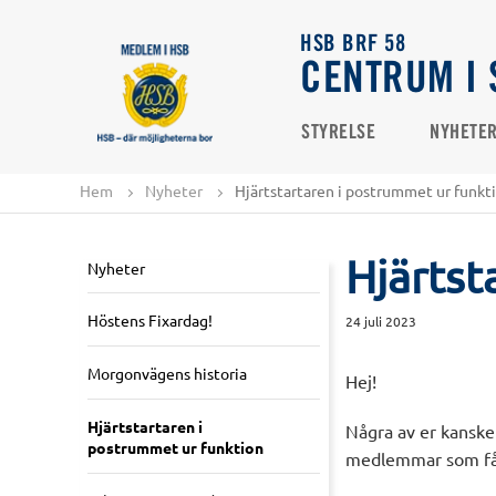
HSB BRF 58
CENTRUM I 
STYRELSE
NYHETE
Hem
Nyheter
Hjärtstartaren i postrummet ur funkt
Hjärtst
Nyheter
Höstens Fixardag!
24 juli 2023
Morgonvägens historia
Hej!
Hjärtstartaren i
Några av er kanske
postrummet ur funktion
medlemmar som fått