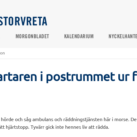
STORVRETA
R
MORGONBLADET
KALENDARIUM
NYCKELHANT
ion
artaren i postrummet ur 
 hörde och såg ambulans och räddningstjänsten här i morse. Det
 hjärtstopp. Tyvärr gick inte hennes liv att rädda.