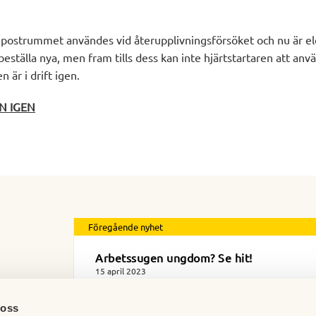
n postrummet användes vid återupplivningsförsöket och nu är e
beställa nya, men fram tills dess kan inte hjärtstartaren att anv
 är i drift igen.
N IGEN
Föregående nyhet
Arbetssugen ungdom? Se hit!
15 april 2023
 oss