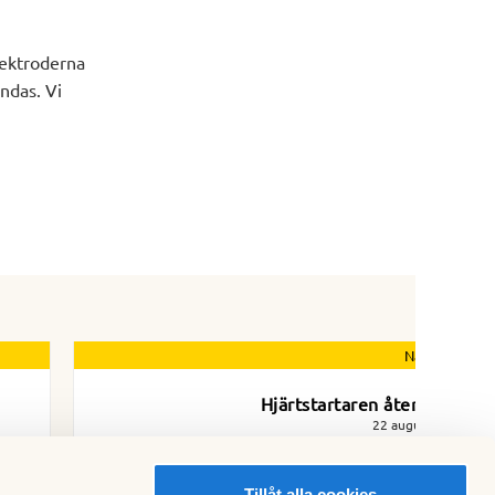
lektroderna
ändas. Vi
Nästa nyhet
Hjärtstartaren åter i drift
22 augusti 2023
Tillåt alla cookies