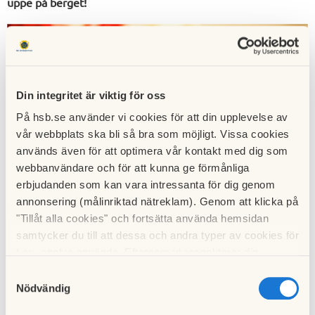
uppe på berget!
Din integritet är viktig för oss
På hsb.se använder vi cookies för att din upplevelse av
vår webbplats ska bli så bra som möjligt. Vissa cookies
används även för att optimera vår kontakt med dig som
Föreningen bjuder på glögg, pepparkakor och
webbanvändare och för att kunna ge förmånliga
annat tilltugg.
Styrelsen kommer att finnas på
erbjudanden som kan vara intressanta för dig genom
plats och berätta kort om året som gått och vad
annonsering (målinriktad nätreklam). Genom att klicka på
som är på gång.
"Tillåt alla cookies" och fortsätta använda hemsidan
samtycker du till att dessa och andra typer av cookies för
När: Torsdagen den 5 december kl 18.00
t.ex. analys används. Eftersom vi respekterar din
Var: Föreningslokalen på Vantgatan 3
integritet kan du välja att inte tillåta vissa typer av
Samtyckesval
cookies och välja att endast tillåta ett urval.
Nödvändig
Vi önskar veta ungefär hur många som kommer.