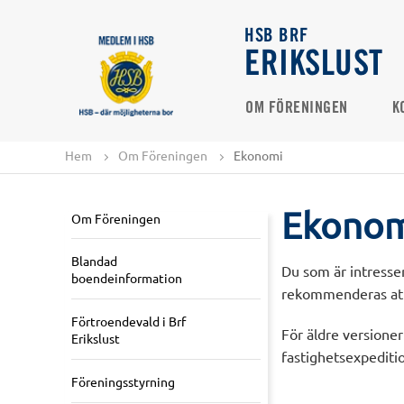
HSB BRF
ERIKSLUST
OM FÖRENINGEN
K
Hem
Om Föreningen
Ekonomi
Ekonom
Om Föreningen
Blandad
Du som är intresser
boendeinformation
rekommenderas att 
Förtroendevald i Brf
För äldre versioner
Erikslust
fastighetsexpediti
Föreningsstyrning