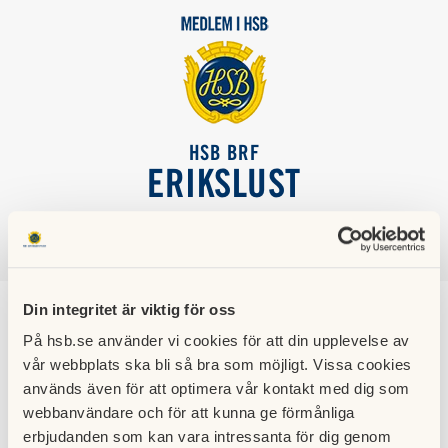
HSB BRF
ERIKSLUST
SÖK
LOGGA IN
Din integritet är viktig för oss
Förtroendevald i Brf
På hsb.se använder vi cookies för att din upplevelse av
vår webbplats ska bli så bra som möjligt. Vissa cookies
Erikslust
används även för att optimera vår kontakt med dig som
webbanvändare och för att kunna ge förmånliga
Att vara förtroendevald är precis vad det låter – stort och
erbjudanden som kan vara intressanta för dig genom