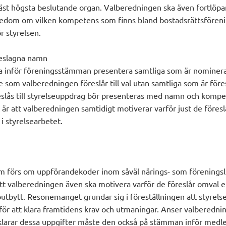
äst högsta beslutande organ. Valberedningen ska även fortlöpa
nedom om vilken kompetens som finns bland bostadsrättsföreni
 styrelsen.
reslagna namn
 inför föreningsstämman presentera samtliga som är nominerade
de som valberedningen föreslår till val utan samtliga som är för
slås till styrelseuppdrag bör presenteras med namn och kompe
är att valberedningen samtidigt motiverar varför just de föres
 styrelsearbetet.
om förs om uppförandekoder inom såväl närings- som föreningsli
 valberedningen även ska motivera varför de föreslår omval el
 outbytt. Resonemanget grundar sig i föreställningen att styrels
 för att klara framtidens krav och utmaningar. Anser valberedni
 klarar dessa uppgifter måste den också på stämman inför med