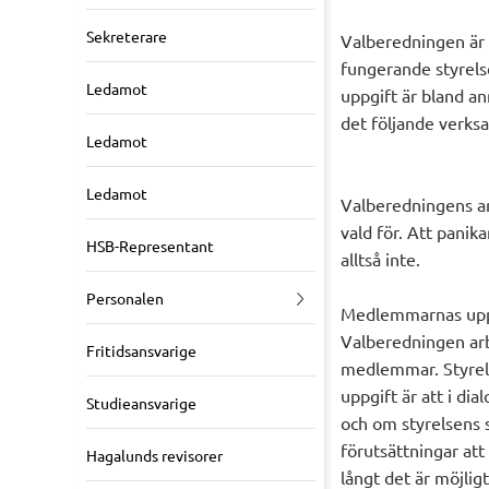
Sekreterare
Valberedningen är 
fungerande styrels
Ledamot
uppgift är bland a
det följande verksa
Ledamot
Ledamot
Valberedningens ar
vald för. Att pani
HSB-Representant
alltså inte.
Personalen
Medlemmarnas up
Valberedningen arbe
Fritidsansvarige
medlemmar. Styrels
uppgift är att i di
Studieansvarige
och om styrelsens
förutsättningar att
Hagalunds revisorer
långt det är möjlig