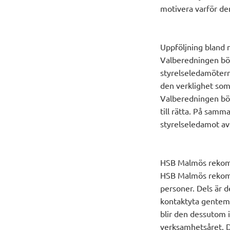
motivera varför de
Uppföljning bland 
Valberedningen bö
styrelseledamötern
den verklighet som
Valberedningen bör
till rätta. På sam
styrelseledamot av
HSB Malmös reko
HSB Malmös rekomme
personer. Dels är d
kontaktyta gentem
blir den dessutom 
verksamhetsåret. D