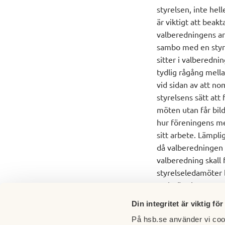
styrelsen, inte he
är viktigt att beak
valberedningens ar
sambo med en styr
sitter i valberedni
tydlig rågång mell
vid sidan av att no
styrelsens sätt att
möten utan får bil
hur föreningens me
sitt arbete. Lämpl
då valberedningen 
valberedning skall
styrelseledamöter 
Malmö rekommendera
Din integritet är viktig för
På hsb.se använder vi cook