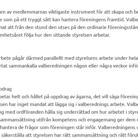
en av medlemmarnas viktigaste instrument för att skapa och b
e som på ett tryggt sätt kan hantera föreningens framtid. Val
nnat att från den stund den utses på den ordinarie föreningss
mhetsåret följa hur den sittande styrelsen arbetar.
bete pågår därmed parallellt med styrelsens arbete under hela
kartat sammankalla valberedningen någon eller några veckor in
pdrag
tar helt och hållet på uppdrag av ägarna, det vill säga föreni
en har inget mandat att lägga sig i valberednings arbete. Val
alog med ordföranden hålla sig underrättad om hur arbetet i sty
 sammansättning utifrån kompetens och engagemang ger dem r
 hantera de frågor som föreningen står inför. Valberedningens u
t säkerställa att styrelsen har rätt sammansättning och rätt föru