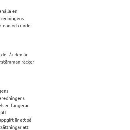
ehålla en
beredningens
tämman och under
 det år den är
förstämman räcker
ngens
beredningens
relsen fungerar
ätt
ppgift är att så
tsättningar att