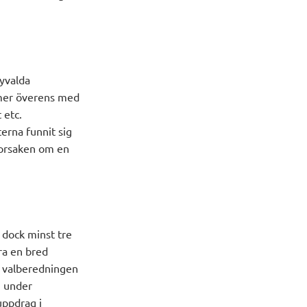
yvalda
mmer överens med
 etc.
erna funnit sig
 orsaken om en
 dock minst tre
era en bred
i valberedningen
n under
uppdrag i