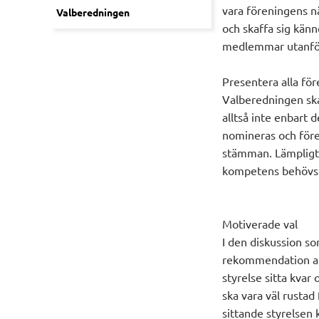
vara föreningens n
Valberedningen
och skaffa sig kän
medlemmar utanför
Presentera alla fö
Valberedningen ska
alltså inte enbart 
nomineras och före
stämman. Lämpligt 
kompetens behövs i
Motiverade val
I den diskussion s
rekommendation att
styrelse sitta kvar
ska vara väl rustad
sittande styrelsen