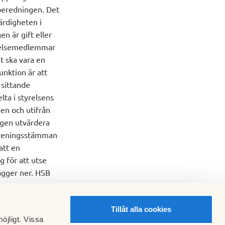
lberedningen. Det
ärdigheten i
n är gift eller
yrelsemedlemmar
gt ska vara en
nktion är att
 sittande
lta i styrelsens
en och utifrån
igen utvärdera
föreningsstämman
att en
 för att utse
ägger ner. HSB
Tillåt alla cookies
öjligt. Vissa