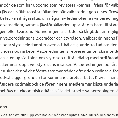
ller bör de som har uppdrag som revisorer komma i fråga för va
ta jäv och släktskapsförhållanden när valberedningen utses. Trov
betet kan ifrågasättas om någon av ledamöterna i valberedninge
elsemedlem, samma jävsförhållanden uppstår om barn till st
ngen eller tvärtom. Motiveringen är att det så långt det är möjli
an valberedningens ledamöter och styrelsen. Valberedningens fu
minera styrelseledamöter även att hålla sig underrättad om den
 fungera och arbete. Valberedningens representanter ska inte de
da sig en uppfattning om styrelsen utifrån dialog med ordförand
dlemmar upplever styrelsens insatser. Valberedningen bör årl
igen sker det på det första sammanträdet efter den ordinarie 
också lägger grunden för kommande årets arbete. Kräver man 
 fungera optimalt och ge föreningens medlemmar bästa underlag
behövs en ekonomisk erkänsla för det arbete valberedningen l
r därför att valberedningen ges ersättning för sitt arbete.
 oss
ies för att din upplevelse av vår webbplats ska bli så bra som m