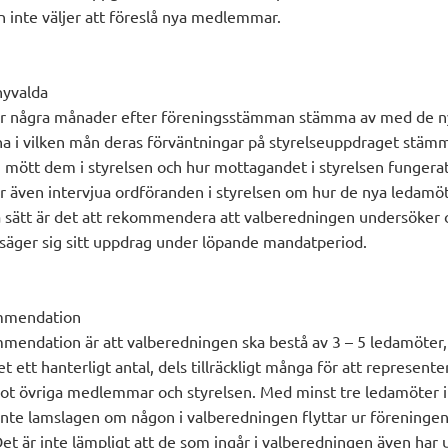
n inte väljer att föreslå nya medlemmar.
nyvalda
r några månader efter föreningsstämman stämma av med de n
a i vilken mån deras förväntningar på styrelseuppdraget stä
 mött dem i styrelsen och hur mottagandet i styrelsen fungerat
 även intervjua ordföranden i styrelsen om hur de nya ledamöt
ma sätt är det att rekommendera att valberedningen undersöker
säger sig sitt uppdrag under löpande mandatperiod.
mmendation
ndation är att valberedningen ska bestå av 3 – 5 ledamöter,
et ett hanterligt antal, dels tillräckligt många för att represent
ot övriga medlemmar och styrelsen. Med minst tre ledamöter 
inte lamslagen om någon i valberedningen flyttar ur föreninge
et är inte lämpligt att de som ingår i valberedningen även har 