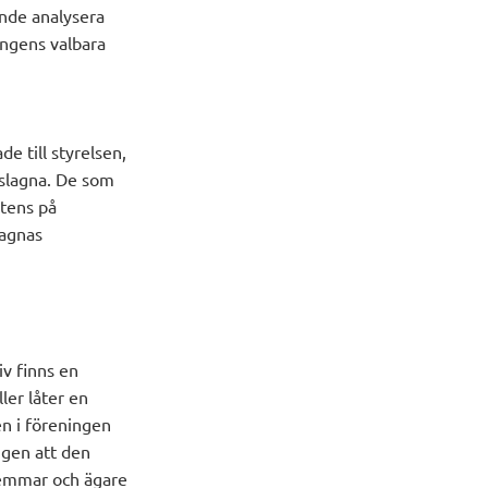
nde analysera
ngens valbara
 till styrelsen,
eslagna. De som
tens på
lagnas
v finns en
ler låter en
en i föreningen
ngen att den
lemmar och ägare