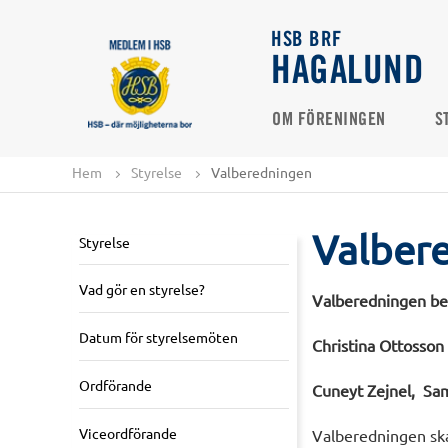
HSB BRF
HAGALUND
OM FÖRENINGEN
S
Hem
Styrelse
Valberedningen
Valber
Styrelse
Vad gör en styrelse?
Valberedningen bes
Datum för styrelsemöten
Christina Ottosson
Ordförande
Cuneyt Zejnel,
Sam
Viceordförande
Valberedningen ska