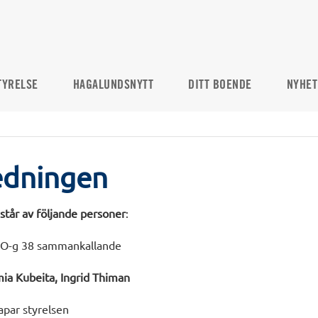
TYRELSE
HAGALUNDSNYTT
DITT BOENDE
NYHET
edningen
tår av följande personer
:
O-g 38 sammankallande
ia Kubeita, Ingrid Thiman
par styrelsen