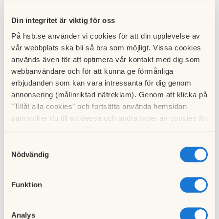
Jag accepterar att HSB hanterar mina
personuppgifter enligt HSB:s personuppgiftspolicy och
Din integritet är viktig för oss
GDPR
På hsb.se använder vi cookies för att din upplevelse av
vår webbplats ska bli så bra som möjligt. Vissa cookies
Skriv in tecknen i rutan bredvid
används även för att optimera vår kontakt med dig som
Uppdatera captcha
webbanvändare och för att kunna ge förmånliga
erbjudanden som kan vara intressanta för dig genom
annonsering (målinriktad nätreklam). Genom att klicka på
"Tillåt alla cookies" och fortsätta använda hemsidan
samtycker du till att dessa och andra typer av cookies för
t.ex. analys används. Eftersom vi respekterar din
integritet kan du välja att inte tillåta vissa typer av
Samtyckesval
cookies och välja att endast tillåta ett urval.
Nödvändig
Skicka
Funktion
Läs här om hur HSB hanterar
personuppgifter
Analys