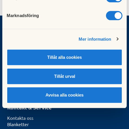
Marknadsföring
Vad vill du göra?
Sök bostad
Mer information
Sälja bostad
Bli medlem
Börja bospara
Tillåt alla cookies
För brf:er
Tillåt urval
Köp fastighetsförvaltning
HSB-ledamot
Kunskapsbank
Avvisa alla cookies
Kurser för styrelseledamöter
Kontakt & Service
Kontakta oss
Blanketter