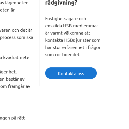
rådgivning?
öras lägenheten.
heten är
Fastighetsägare och
enskilda HSB-medlemmar
varen och det är
är varmt välkomna att
n process som ska
kontakta HSBs jurister som
har stor erfarenhet i frågor
som rör boendet.
ga kvadratmeter
ägenhet,
Kontakta oss
en består av
 som framgår av
ingen på rätt