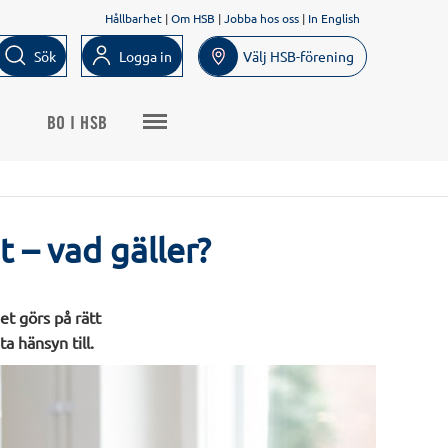
Hållbarhet
|
Om HSB
|
Jobba hos oss
|
In English
Sök
Logga in
Välj HSB-förening
BO I HSB
 – vad gäller?
et görs på rätt
a hänsyn till.