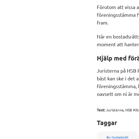
Förutom att vissa a
föreningsstämma fö
fram.
När en bostadsrätts
moment att hantera
Hjälp med för
Juristerna på HSB R
bäst kan ske i det 
föreningsstämma, b
oavsett om ni är m
Text:
Juristerna, HSB Ri
Taggar
Bo i bostadsrätt