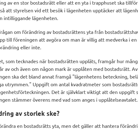
ing av en stor bostadsrätt eller att en yta i trapphuset ska tillf
så att styrelsen vid ett besök i lägenheten upptäcker att lägen
 intilliggande lägenheten.
ågan om förändring av bostadsrättens yta från bostadsrättsha
upp till föreningen att avgöra om man är villig att medverka i e
örändring eller inte.
et, som tecknades när bostadsrätten uppläts, framgår hur mån
år av och även om någon mark är upplåten med bostadsrätt. Av
ngen ska det bland annat framgå "lägenhetens beteckning, bel
ga utrymmen." Uppgift om antal kvadratmeter som bostadsrätt
genhetsförteckningen. Det är självklart viktigt att den uppgift
ingen stämmer överens med vad som anges i upplåtelseavtalet.
ring av storlek ske?
förändra en bostadsrätts yta, men det gäller att hantera förändr