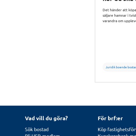
bostadsrät
Det händer att köp
säljare hamnar i tvi
varandra om upplevd
bostaden. Fastighet
bolagsjuristen And
på HSB berättar va
köpare bör tänka på
ska köpa en bostadsr
Juridik boende bosta
Vad vill du göra?
För brf:er
Sök bostad
Köp fastighetsför
Bli HSB-medlem
Kunskapsbank med