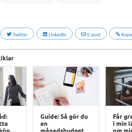
Twitter
LinkedIn
E-post
Kopi
iklar
åd:
Guide: Så gör du
Får gr
tta
en
i min 
 köpa
månadsbudget
om min