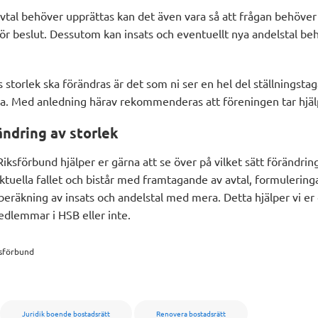
vtal behöver upprättas kan det även vara så att frågan behöver l
r beslut. Dessutom kan insats och eventuellt nya andelstal be
 storlek ska förändras är det som ni ser en hel del ställningsta
. Med anledning härav rekommenderas att föreningen tar hjälp 
ändring av storlek
iksförbund hjälper er gärna att se över på vilket sätt förändrin
aktuella fallet och bistår med framtagande av avtal, formuleringar
eräkning av insats och andelstal med mera. Detta hjälper vi e
edlemmar i HSB eller inte.
ksförbund
Juridik boende bostadsrätt
Renovera bostadsrätt