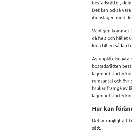
bostadsrätter, deln
Det kan också vara 
ihopslagen med den
Vanligen kommer fr
då helt och hållet 
leda till en sådan f
Av upplåtelseavtal
bostadsrätten best
lägenhetsförteckni
rumsantal och övri
brukar framgå av lä
lägenhetsförteckn
Hur kan föränd
Det är möjligt att 
sätt.