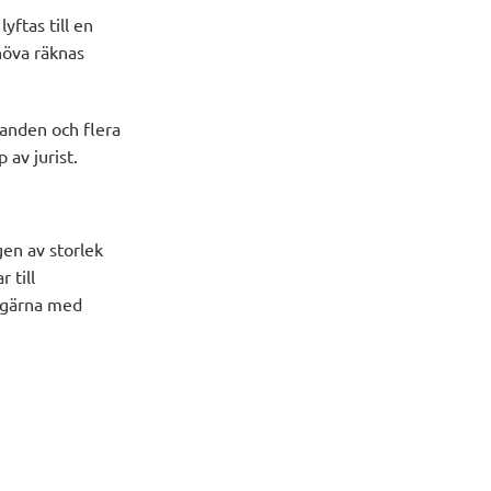
yftas till en
höva räknas
ganden och flera
av jurist.
gen av storlek
 till
r gärna med