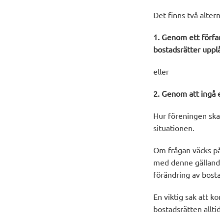
Det finns två alter
1. Genom ett förfa
bostadsrätter uppl
eller
2. Genom att ingå et
Hur föreningen ska 
situationen.
Om frågan väcks på 
med denne gällande
förändring av bosta
En viktig sak att 
bostadsrätten allti