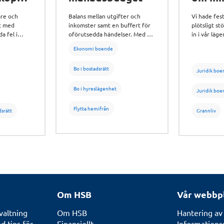
t
are och
Balans mellan utgifter och
Vi hade fest
st med
inkomster samt en buffert för
plötsligt st
a fel i
oförutsedda händelser. Med en
in i vår läg
s- och
enkel månadsbudget får du full
vardagsrum
Ekonomi boende
rés Hammar
koll på din ekonomi.
egentligen 
d man som
Bo i bostadsrätt
 när man
Juridik boe
ätt.
Bo i hyreslägenhet
Juridik boe
Flytta hemifrån
dsrätt
Grannliv
Om HSB
Vår webbp
valtning
Om HSB
Hantering av
 tips för
Finansiellt
Informations