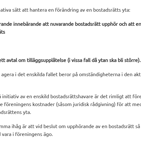
nativa sätt att hantera en förändring av en bostadsrätts yta:
rande innebärande att nuvarande bostadsrätt upphör och att en 
åts
t avtal om tilläggsupplåtelse (i vissa fall då ytan ska bli större).
agera i det enskilda fallet beror på omständigheterna i den akt
initiativ av en enskild bostadsrättshavare är det rimligt att för
 föreningens kostnader (såsom juridisk rådgivning) för att med
dsrättens yta.
komma ihåg är att vid beslut om upphörande av en bostadsrätt s
d vara i föreningens ägo.