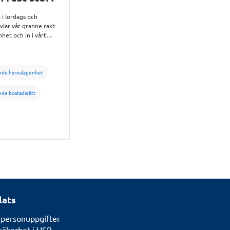
 i lördags och
övlar vår granne rakt
enhet och in i vårt
. Har han
rätt att göra det?
nde hyreslägenhet
nde bostadsrätt
lats
 personuppgifter
säkerhet i HSB