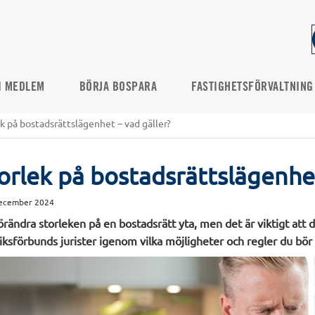
I MEDLEM
BÖRJA BOSPARA
FASTIGHETSFÖRVALTNING
k på bostadsrättslägenhet – vad gäller?
orlek på bostadsrättslägenhet
ecember 2024
förändra storleken på en bostadsrätt yta, men det är viktigt att d
iksförbunds jurister igenom vilka möjligheter och regler du bör t