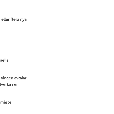
eller flera nya
uella
eningen avtalar
verka i en
å måste