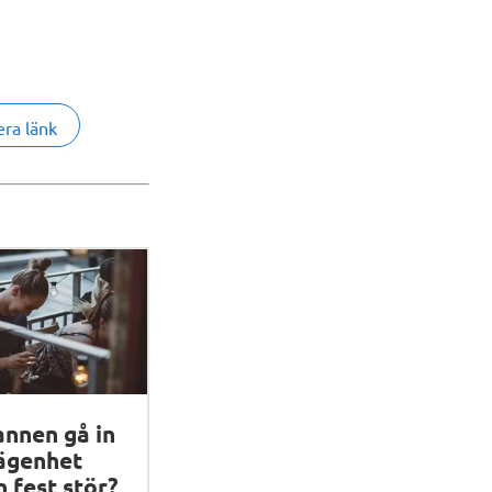
era länk
annen gå in
lägenhet
 fest stör?