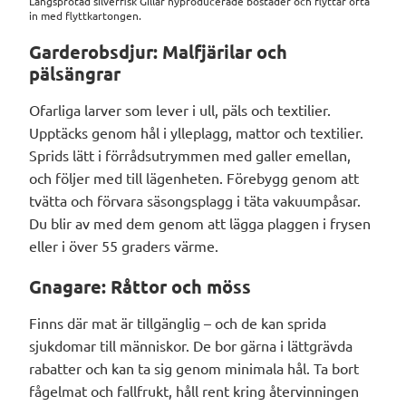
Långsprötad silverfisk Gillar nyproducerade bostäder och flyttar ofta
in med flyttkartongen.
Garderobsdjur: Malfjärilar och
pälsängrar
Ofarliga larver som lever i ull, päls och textilier.
Upptäcks genom hål i ylleplagg, mattor och textilier.
Sprids lätt i förrådsutrymmen med galler emellan,
och följer med till lägenheten. Förebygg genom att
tvätta och förvara säsongsplagg i täta vakuumpåsar.
Du blir av med dem genom att lägga plaggen i frysen
eller i över 55 graders värme.
Gnagare: Råttor och möss
Finns där mat är tillgänglig – och de kan sprida
sjukdomar till människor. De bor gärna i lättgrävda
rabatter och kan ta sig genom minimala hål. Ta bort
fågelmat och fallfrukt, håll rent kring återvinningen