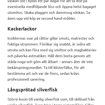
väskan ute i kylan ett par dagar för att ta död på
eventuella medföljande löss och öppna helst bagaget
utomhus. Skaka plaggen och dammsug väskan. Se
även upp vid köp av second hand-möbler.
Kackerlackor
Insikternas svar på råttor gillar smuts, matrester och
fuktiga utrymmen. Förökar sig snabbt, är svåra att
utrota och kan föra med sig smittor och magbakterier
och påverka astmatiker. Håll dem borta genom att
städa noga och göm allt ätbart – annars äter de inte
bekämpningsmedlet. Ta till klisterfällor, för att
bestämma art och var de finns, sedan krävs
professionell sanering.
Långsprötad silverfisk
Större kusin till vanlig silverfisk som, till skillnad från
vanlig silverfisk, även trivs i torra rumsmiljöer. Gillar