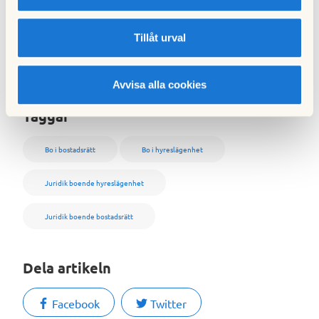
vem som har ansvaret i vilken situation.
Du kan ta
reda på mer genom att läsa detta blogginlägg.
Tillåt urval
Text:
Hemma i HSB nr 2, 2022
Avvisa alla cookies
Foto:
Johnér bildbyrå
Taggar
Bo i bostadsrätt
Bo i hyreslägenhet
Juridik boende hyreslägenhet
Juridik boende bostadsrätt
Dela artikeln
Facebook
Twitter