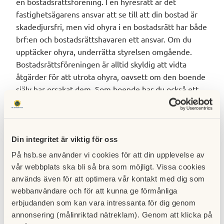
en bostadsrättsförening. I en hyresrätt är det
fastighetsägarens ansvar att se till att din bostad är
skadedjursfri, men vid ohyra i en bostadsrätt har både
brf:en och bostadsrättshavaren ett ansvar. Om du
upptäcker ohyra, underrätta styrelsen omgående.
Bostadsrättsföreningen är alltid skyldig att vidta
åtgärder för att utrota ohyra, oavsett om den boende
själv har orsakat dem. Som boende har du också ett
ansvar att kontakta ditt försäkringsbolag. Via din
hemförsäkring har du ett avtal med ett
skadedjursbolag som du kan kontakta om problem
uppstår.
Din integritet är viktig för oss
På hsb.se använder vi cookies för att din upplevelse av
Vad är ohyra?
vår webbplats ska bli så bra som möjligt. Vissa cookies
används även för att optimera vår kontakt med dig som
Begreppet ohyra förekommer i ett flertal av
webbanvändare och för att kunna ge förmånliga
bostadsrättslagens paragrafer. Vad som avses med
erbjudanden som kan vara intressanta för dig genom
ohyra anges däremot inte uttryckligen i lagtexten.
annonsering (målinriktad nätreklam). Genom att klicka på
Exempel på ohyra är vägglöss, kackerlackor, myror,