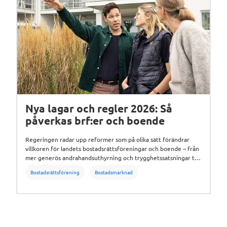
Nya lagar och regler 2026: Så
påverkas brf:er och boende
Regeringen radar upp reformer som på olika sätt förändrar
villkoren för landets bostadsrättsföreningar och boende – från
mer generös andrahandsuthyrning och trygghetssatsningar till
nya moms- och bolåneregler. Här är en genomgång av läget just
Bostadsrättsförening
Bostadsmarknad
nu.