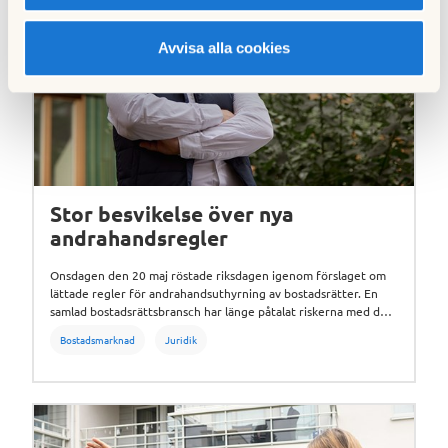
Avvisa alla cookies
Stor besvikelse över nya
andrahandsregler
Onsdagen den 20 maj röstade riksdagen igenom förslaget om
lättade regler för andrahandsuthyrning av bostadsrätter. En
samlad bostadsrättsbransch har länge påtalat riskerna med den
nya lagstiftningen som träder i kraft den 1 juli 2026.
Bostadsmarknad
Juridik