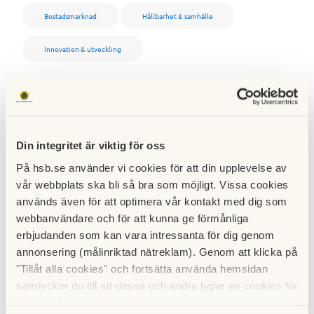
Bostadsmarknad
Hållbarhet & samhälle
Innovation & utveckling
Dela artikeln
Facebook
Twitter
Din integritet är viktig för oss
På hsb.se använder vi cookies för att din upplevelse av
LinkedIn
E-post
vår webbplats ska bli så bra som möjligt. Vissa cookies
används även för att optimera vår kontakt med dig som
Kopiera länk
webbanvändare och för att kunna ge förmånliga
erbjudanden som kan vara intressanta för dig genom
annonsering (målinriktad nätreklam). Genom att klicka på
Relaterade artiklar
"Tillåt alla cookies" och fortsätta använda hemsidan
samtycker du till att dessa och andra typer av cookies för
t.ex. analys används. Eftersom vi respekterar din