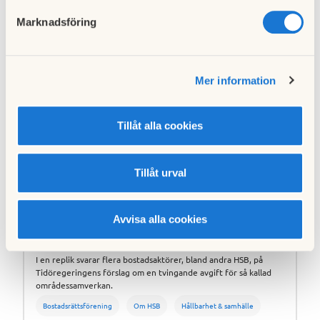
Relaterade artiklar
Marknadsföring
Mer information
Tillåt alla cookies
Tillåt urval
Debatt: Tvångsavgift skapar inte
Avvisa alla cookies
tryggare bostadsområden
I en replik svarar flera bostadsaktörer, bland andra HSB, på
Tidöregeringens förslag om en tvingande avgift för så kallad
områdessamverkan.
Bostadsrättsförening
Om HSB
Hållbarhet & samhälle