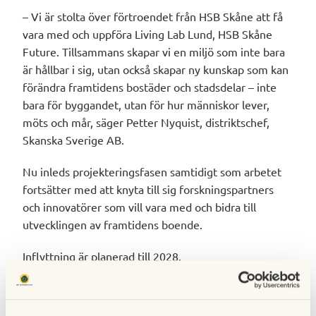
– Vi är stolta över förtroendet från HSB Skåne att få
vara med och uppföra Living Lab Lund, HSB Skåne
Future. Tillsammans skapar vi en miljö som inte bara
är hållbar i sig, utan också skapar ny kunskap som kan
förändra framtidens bostäder och stadsdelar – inte
bara för byggandet, utan för hur människor lever,
möts och mår, säger Petter Nyquist, distriktschef,
Skanska Sverige AB.
Nu inleds projekteringsfasen samtidigt som arbetet
fortsätter med att knyta till sig forskningspartners
och innovatörer som vill vara med och bidra till
utvecklingen av framtidens boende.
Inflyttning är planerad till 2028.
Vill du veta mer? Kontakta
Caroline Sellström,
affärschef nyproduktion
.