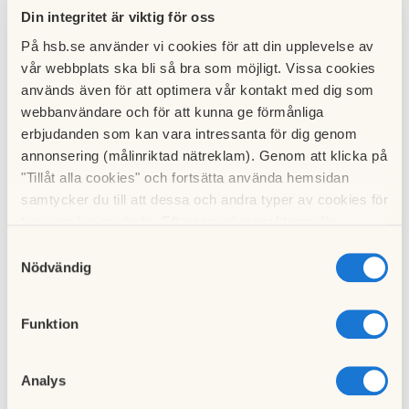
Din integritet är viktig för oss
På hsb.se använder vi cookies för att din upplevelse av
Taggar
vår webbplats ska bli så bra som möjligt. Vissa cookies
används även för att optimera vår kontakt med dig som
Hållbarhet & samhälle
Innovation & utveckling
webbanvändare och för att kunna ge förmånliga
erbjudanden som kan vara intressanta för dig genom
Nybyggnation
annonsering (målinriktad nätreklam). Genom att klicka på
"Tillåt alla cookies" och fortsätta använda hemsidan
samtycker du till att dessa och andra typer av cookies för
Dela artikeln
t.ex. analys används. Eftersom vi respekterar din
integritet kan du välja att inte tillåta vissa typer av
Samtyckesval
Facebook
Twitter
cookies och välja att endast tillåta ett urval.
Nödvändig
LinkedIn
E-post
Funktion
Kopiera länk
Analys