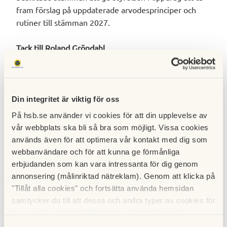
fram förslag på uppdaterade arvodesprinciper och
rutiner till stämman 2027.
Tack till Roland Gröndahl
Innan stämman avslutades runt kl. 21.30 tackades
Roland Gröndahl av som valberedare. Med ett
långvarigt engagemang som HSB-medlem har Roland
tillfört kompetens och kunskap i olika roller som
Din integritet är viktig för oss
förtroendevald sedan 1963.
På hsb.se använder vi cookies för att din upplevelse av
vår webbplats ska bli så bra som möjligt. Vissa cookies
På det konstituerande styrelsemötet valdes Kristina
används även för att optimera vår kontakt med dig som
Danielsson, affärsområdeschef för
webbanvändare och för att kunna ge förmånliga
bostadsrättsförvaltning, till ny vice vd.
erbjudanden som kan vara intressanta för dig genom
annonsering (målinriktad nätreklam). Genom att klicka på
"Tillåt alla cookies" och fortsätta använda hemsidan
Taggar
samtycker du till att dessa och andra typer av cookies för
t.ex. analys används. Eftersom vi respekterar din
Utbildningar & evenemang
Om HSB
integritet kan du välja att inte tillåta vissa typer av