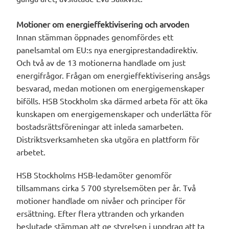
Motioner om energieffektivisering och arvoden
Innan stämman öppnades genomfördes ett
panelsamtal om EU:s nya energiprestandadirektiv.
Och två av de 13 motionerna handlade om just
energifrågor. Frågan om energieffektivisering ansågs
besvarad, medan motionen om energigemenskaper
bifölls. HSB Stockholm ska därmed arbeta för att öka
kunskapen om energigemenskaper och underlätta för
bostadsrättsföreningar att inleda samarbeten.
Distriktsverksamheten ska utgöra en plattform för
arbetet.
HSB Stockholms HSB-ledamöter genomför
tillsammans cirka 5 700 styrelsemöten per år. Två
motioner handlade om nivåer och principer för
ersättning. Efter flera yttranden och yrkanden
beslutade stämman att ge styrelsen i uppdrag att ta