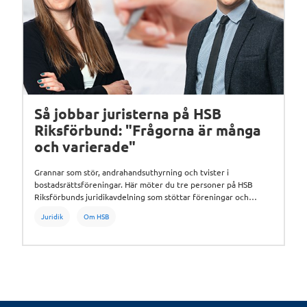
Så jobbar juristerna på HSB
Riksförbund: "Frågorna är många
och varierade"
Grannar som stör, andrahandsuthyrning och tvister i
bostadsrättsföreningar. Här möter du tre personer på HSB
Riksförbunds juridikavdelning som stöttar föreningar och
medlemmar i allt från enkla frågor till komplicerade processer.
Juridik
Om HSB