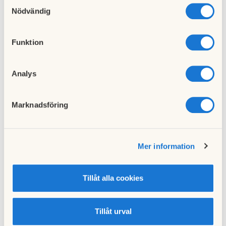
Samtyckesval
cookies och välja att endast tillåta ett urval.
Nödvändig
Kooperation
HSB-medlem
Funktion
Dela artikeln
Analys
Facebook
Twitter
Marknadsföring
LinkedIn
E-post
Kopiera länk
Mer information
Relaterade artiklar
Tillåt alla cookies
Tillåt urval