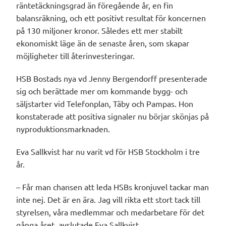
räntetäckningsgrad än föregående år, en fin
balansräkning, och ett positivt resultat för koncernen
på 130 miljoner kronor. Således ett mer stabilt
ekonomiskt läge än de senaste åren, som skapar
möjligheter till återinvesteringar.
HSB Bostads nya vd Jenny Bergendorff presenterade
sig och berättade mer om kommande bygg- och
säljstarter vid Telefonplan, Täby och Pampas. Hon
konstaterade att positiva signaler nu börjar skönjas på
nyproduktionsmarknaden.
Eva Sallkvist har nu varit vd för HSB Stockholm i tre
år.
– Får man chansen att leda HSBs kronjuvel tackar man
inte nej. Det är en ära. Jag vill rikta ett stort tack till
styrelsen, våra medlemmar och medarbetare för det
gånga året, avslutade Eva Sallkvist.