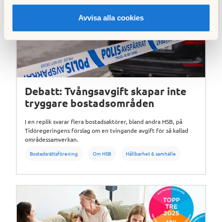
Avvisa alla cookies
Debatt: Tvångsavgift skapar inte
tryggare bostadsområden
I en replik svarar flera bostadsaktörer, bland andra HSB, på
Tidöregeringens förslag om en tvingande avgift för så kallad
områdessamverkan.
Bostadsrättsförening
Om HSB
Hållbarhet & samhälle