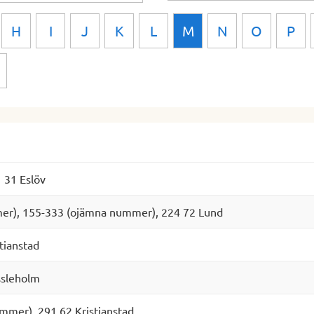
H
I
J
K
L
M
N
O
P
 31 Eslöv
er), 155-333 (ojämna nummer), 224 72 Lund
tianstad
ssleholm
mmer), 291 62 Kristianstad