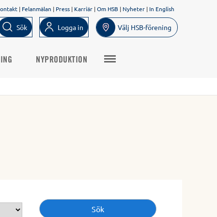
ontakt
|
Felanmälan
|
Press
|
Karriär
|
Om HSB
|
Nyheter
|
In English
Sök
Logga in
Välj HSB-förening
NING
NYPRODUKTION