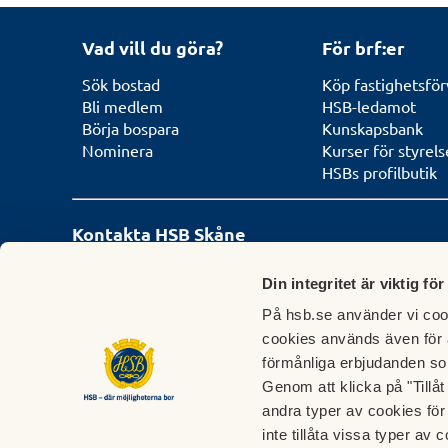
Vad vill du göra?
För brf:er
Sök bostad
Köp fastighetsför
Bli medlem
HSB-ledamot
Börja bospara
Kunskapsbank
Nominera
Kurser för styrel
HSBs profilbutik
Kontakta HSB Skåne
Kund- och
Besöksadress
Din integritet är viktig för
medlemsservice
På hsb.se använder vi cook
Sockerkokaregatan 
Telefon:
cookies används även för 
046-210 84 00
förmånliga erbjudanden so
Genom att klicka på "Tillå
E-post:
andra typer av cookies för 
info-skane@hsb.se
inte tillåta vissa typer av c