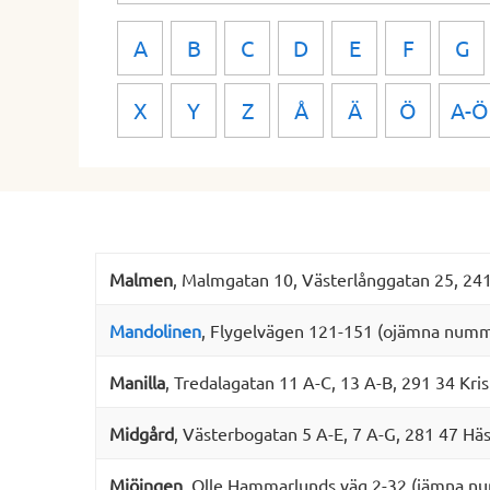
A
B
C
D
E
F
G
X
Y
Z
Å
Ä
Ö
A-Ö
Malmen
, Malmgatan 10, Västerlånggatan 25, 241
Mandolinen
, Flygelvägen 121-151 (ojämna numm
Manilla
, Tredalagatan 11 A-C, 13 A-B, 291 34 Kris
Midgård
, Västerbogatan 5 A-E, 7 A-G, 281 47 Hä
Mjöingen
, Olle Hammarlunds väg 2-32 (jämna nu