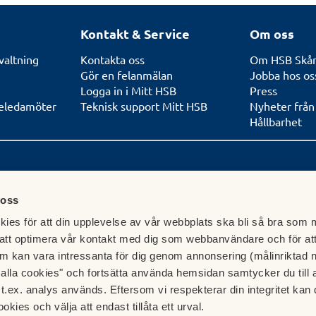
Kontakt & Service
Om oss
valtning
Kontakta oss
Om HSB Skå
Gör en felanmälan
Jobba hos os
Logga in i Mitt HSB
Press
seledamöter
Teknisk support Mitt HSB
Nyheter frå
Hållbarhet
Postadress
Certifiera
 oss
9001 & ISO
ies för att din upplevelse av vår webbplats ska bli så bra som m
7, Lund
Box 1712
221 01 Lund
att optimera vår kontakt med dig som webbanvändare och för at
Faktureringsuppgifter hittar du
m kan vara intressanta för dig genom annonsering (målinriktad 
här.
t alla cookies" och fortsätta använda hemsidan samtycker du till 
t.ex. analys används. Eftersom vi respekterar din integritet kan d
ookies och välja att endast tillåta ett urval.