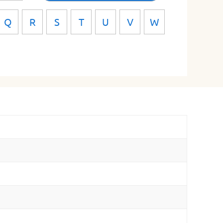
Q
R
S
T
U
V
W