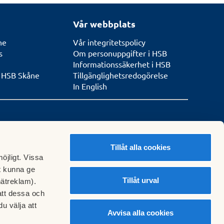
Vår webbplats
ne
Vår integritetspolicy
s
Om personuppgifter i HSB
Informationssäkerhet i HSB
n HSB Skåne
Tillgänglighetsredogörelse
In English
de enligt ISO
Tillåt alla cookies
 14001
öjligt. Vissa
t kunna ge
Tillåt urval
nätreklam).
att dessa och
u välja att
Avvisa alla cookies