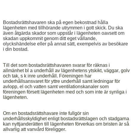
Bostadsrättshavaren ska på egen bekostnad hålla
lägenheten med tillhörande utrymmen i gott skick. Du ska
även åtgärda skador som uppstår i lägenheten oavsett om
skadan uppkommit genom ditt eget vållande,
olyckshändelse eller på annat sätt, exempelvis av besökare
i din bostad.
Till det som bostadsrättshavaren svarar för räknas i
allmänhet bl a underhåll av lägenhetens ytskikt, väggar, golv
och tak, s k inre underhåll. Föreningen har
underhållsansvaret för yttre underhåll samt ledningar för
avlopp, el och vatten samt ventilationskanaler som
föreningen försett lägenheten med och som inte är synliga i
lägenheten.
Om en bostadsrättshavare inte fullgör sin
underhållsskyldighet enligt bostadsrättslagen och stadgarna
kan nyttjanderätten till lägenheten förverkas om bristen är så
allvarlig att vanvård föreligger.