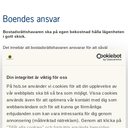
Boendes ansvar
Bostadsrättshavaren ska på egen bekostnad hålla lägenheten
i gott skick.
Det innebär att bostadsrättshavaren ansvarar för att såväl
underhålla som reparera lägenheten och att bekosta åtgärderna.
Bostadsrättshavaren bör teckna försäkring som omfattar
bostadsrättshavarens underhålls- och reparationsansvar som följer
Din integritet är viktig för oss
av lag och dessa stadgar. Om bostadsrättsföreningen tecknat en
motsvarande försäkring till förmån för bostadsrättshavaren svarar
På hsb.se använder vi cookies för att din upplevelse av
bostadsrättshavaren i förekommande fall för självrisk och
vår webbplats ska bli så bra som möjligt. Vissa cookies
kostnaden för åldersavdrag.
används även för att optimera vår kontakt med dig som
webbanvändare och för att kunna ge förmånliga
Bostadsrättshavaren ska följa de anvisningar som
erbjudanden som kan vara intressanta för dig genom
bostadsrättsföreningen lämnar beträffande installationer avseende
annonsering (målinriktad nätreklam). Genom att klicka på
avlopp, värme, gas, el, vatten, ventilation och anordning för
"Tillåt alla cookies" och fortsätta använda hemsidan