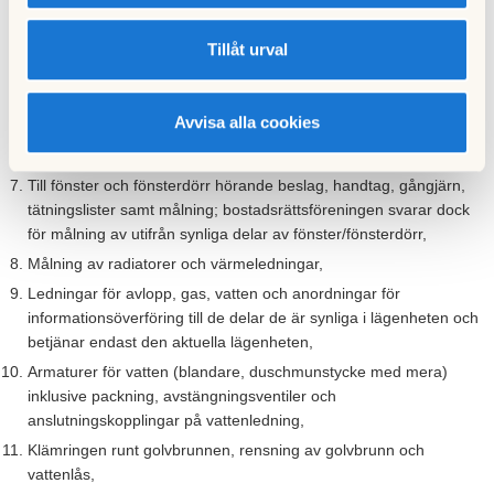
Lägenhetens innerdörrar med tillhörande lister, foder, karm,
tätningslister,
Tillåt urval
Insida av ytterdörr samt beslag, handtag, gångjärn, tätningslister,
brevinkast, lås och nycklar,
Avvisa alla cookies
Glas i fönster och dörrar samt spröjs på fönster och i
förekommande fall isolerglaskasset,
Till fönster och fönsterdörr hörande beslag, handtag, gångjärn,
tätningslister samt målning; bostadsrättsföreningen svarar dock
för målning av utifrån synliga delar av fönster/fönsterdörr,
Målning av radiatorer och värmeledningar,
Ledningar för avlopp, gas, vatten och anordningar för
informationsöverföring till de delar de är synliga i lägenheten och
betjänar endast den aktuella lägenheten,
Armaturer för vatten (blandare, duschmunstycke med mera)
inklusive packning, avstängningsventiler och
anslutningskopplingar på vattenledning,
Klämringen runt golvbrunnen, rensning av golvbrunn och
vattenlås,