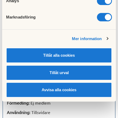
Analys
Användning:
Tillsvidare
Inflyttning:
2026-09-15
Marknadsföring
Adress:
Kockumsgatan
Mer information
Rum:
4
Förmedling:
5
bosparpoäng
Tillåt alla cookies
Användning:
Tillsvidare
Inflyttning:
2026-08-01
Tillåt urval
Adress:
Kockumsgatan
Avvisa alla cookies
Rum:
1
Förmedling:
Ej medlem
Användning:
Tillsvidare