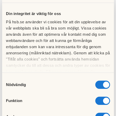
Det finns inga lediga bostäder i fastigheten just nu
Nyligen förmedlade
Din integritet är viktig för oss
På hsb.se använder vi cookies för att din upplevelse av
lägenheter
vår webbplats ska bli så bra som möjligt. Vissa cookies
används även för att optimera vår kontakt med dig som
webbanvändare och för att kunna ge förmånliga
Adress:
Kockumsgatan
erbjudanden som kan vara intressanta för dig genom
Rum:
2
annonsering (målinriktad nätreklam). Genom att klicka på
"Tillåt alla cookies" och fortsätta använda hemsidan
Förmedling:
35
bosparpoäng
samtycker du till att dessa och andra typer av cookies för
Användning:
Tillsvidare
t.ex. analys används. Eftersom vi respekterar din
integritet kan du välja att inte tillåta vissa typer av
Inflyttning:
2026-10-01
Samtyckesval
cookies och välja att endast tillåta ett urval.
Nödvändig
Adress:
Kockumsgatan
Funktion
Rum:
1
Förmedling:
Ej medlem