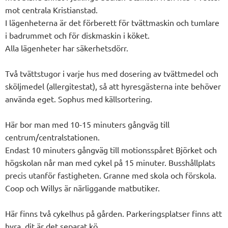
mot centrala Kristianstad.
I lägenheterna är det förberett för tvättmaskin och tumlare
i badrummet och för diskmaskin i köket.
Alla lägenheter har säkerhetsdörr.
Två tvättstugor i varje hus med dosering av tvättmedel och
sköljmedel (allergitestat), så att hyresgästerna inte behöver
använda eget. Sophus med källsortering.
Här bor man med 10-15 minuters gångväg till
centrum/centralstationen.
Endast 10 minuters gångväg till motionsspåret Björket och
högskolan når man med cykel på 15 minuter. Busshållplats
precis utanför fastigheten. Granne med skola och förskola.
Coop och Willys är närliggande matbutiker.
Här finns två cykelhus på gården. Parkeringsplatser finns att
hyra, dit är det separat kö.