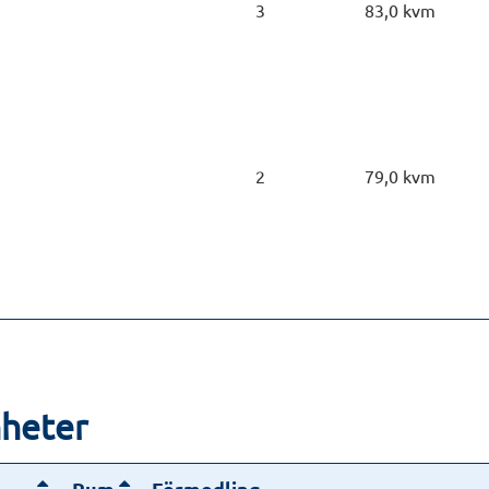
3
83,0 kvm
2
79,0 kvm
nheter
Rum
Förmedling