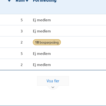
5
Ej medlem
3
Ej medlem
2
18
bosparpoäng
5
Ej medlem
2
Ej medlem
Visa fler