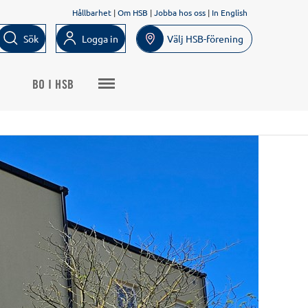
Hållbarhet
|
Om HSB
|
Jobba hos oss
|
In English
Sök
Logga in
Välj HSB-förening
BO I HSB