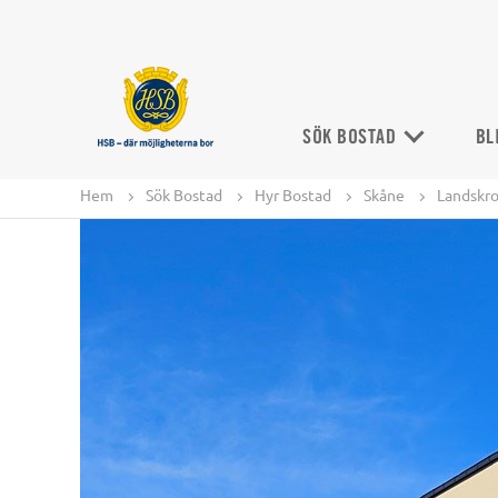
SÖK BOSTAD
BL
Hem
Sök Bostad
Hyr Bostad
Skåne
Landskr