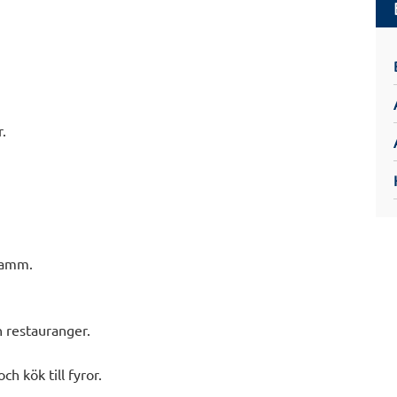
.
damm.
 restauranger.
ch kök till fyror.