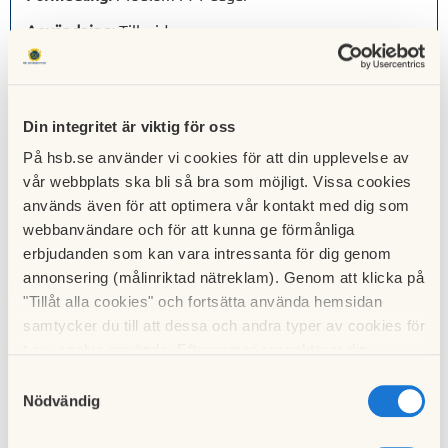
Användning:
Tillsvidare
Inflyttning:
2026-07-01
Adress:
Sölvesborgsgatan
Din integritet är viktig för oss
Rum:
1
På hsb.se använder vi cookies för att din upplevelse av
vår webbplats ska bli så bra som möjligt. Vissa cookies
Förmedling:
115
bosparpoäng
används även för att optimera vår kontakt med dig som
webbanvändare och för att kunna ge förmånliga
Användning:
Tillsvidare
erbjudanden som kan vara intressanta för dig genom
Inflyttning:
2026-06-01
annonsering (målinriktad nätreklam). Genom att klicka på
"Tillåt alla cookies" och fortsätta använda hemsidan
Adress:
Sölvesborgsgatan
samtycker du till att dessa och andra typer av cookies för
t.ex. analys används. Eftersom vi respekterar din
Rum:
1
integritet kan du välja att inte tillåta vissa typer av
Samtyckesval
Förmedling:
32
bosparpoäng
cookies och välja att endast tillåta ett urval.
Nödvändig
Användning:
Tillsvidare