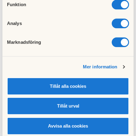
Funktion
Inflyttning:
2026-02-01
Analys
Adress:
Sölvesborgsgatan
Rum:
2
Marknadsföring
Förmedling:
315
bosparpoäng
Användning:
Tillsvidare
Mer information
Inflyttning:
2026-01-01
Tillåt alla cookies
Visa fler
Tillåt urval
Lägenheter i fastigheten
Avvisa alla cookies
1 rum