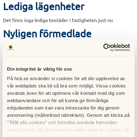
Lediga lägenheter
Det finns inga lediga bostäder i fastigheten just nu
Nyligen förmedlade
lägenheter
Adress:
Föreningsgatan 12
Din integritet är viktig för oss
Rum:
2,5
På hsb.se använder vi cookies för att din upplevelse av
Förmedling:
757
bosparpoäng
vår webbplats ska bli så bra som möjligt. Vissa cookies
används även för att optimera vår kontakt med dig som
Användning:
Tillsvidare
webbanvändare och för att kunna ge förmånliga
Inflyttning:
2025-02-01
erbjudanden som kan vara intressanta för dig genom
annonsering (målinriktad nätreklam). Genom att klicka på
"Tillåt alla cookies" och fortsätta använda hemsidan
Lägenheter i fastigheten
samtycker du till att dessa och andra typer av cookies för