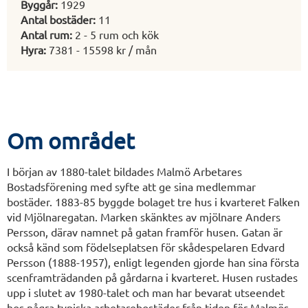
Byggår:
1929
Antal bostäder:
11
Antal rum:
2 - 5 rum och kök
Hyra:
7381 - 15598 kr / mån
Om området
I början av 1880-talet bildades Malmö Arbetares
Bostadsförening med syfte att ge sina medlemmar
bostäder. 1883-85 byggde bolaget tre hus i kvarteret Falken
vid Mjölnaregatan. Marken skänktes av mjölnare Anders
Persson, därav namnet på gatan framför husen. Gatan är
också känd som födelseplatsen för skådespelaren Edvard
Persson (1888-1957), enligt legenden gjorde han sina första
scenframträdanden på gårdarna i kvarteret. Husen rustades
upp i slutet av 1980-talet och man har bevarat utseendet
hos några typiska arbetarebostäder från tiden för Malmös