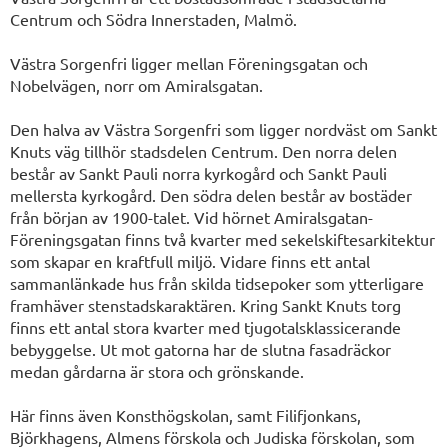
Centrum och Södra Innerstaden, Malmö.
Västra Sorgenfri ligger mellan Föreningsgatan och
Nobelvägen, norr om Amiralsgatan.
Den halva av Västra Sorgenfri som ligger nordväst om Sankt
Knuts väg tillhör stadsdelen Centrum. Den norra delen
består av Sankt Pauli norra kyrkogård och Sankt Pauli
mellersta kyrkogård. Den södra delen består av bostäder
från början av 1900-talet. Vid hörnet Amiralsgatan-
Föreningsgatan finns två kvarter med sekelskiftesarkitektur
som skapar en kraftfull miljö. Vidare finns ett antal
sammanlänkade hus från skilda tidsepoker som ytterligare
framhäver stenstadskaraktären. Kring Sankt Knuts torg
finns ett antal stora kvarter med tjugotalsklassicerande
bebyggelse. Ut mot gatorna har de slutna fasadräckor
medan gårdarna är stora och grönskande.
Här finns även Konsthögskolan, samt Filifjonkans,
Björkhagens, Almens förskola och Judiska förskolan, som