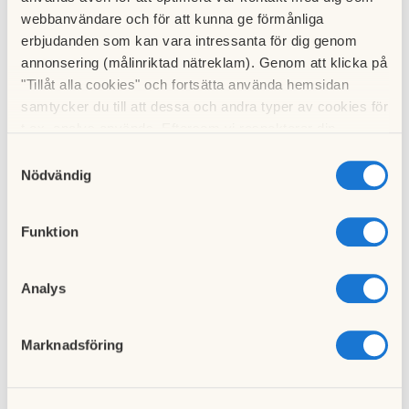
Förmedling:
400
bosparpoäng
webbanvändare och för att kunna ge förmånliga
erbjudanden som kan vara intressanta för dig genom
Användning:
Tillsvidare
annonsering (målinriktad nätreklam). Genom att klicka på
Inflyttning:
2025-07-23
"Tillåt alla cookies" och fortsätta använda hemsidan
samtycker du till att dessa och andra typer av cookies för
Adress:
Spånehusvägen 57-59
t.ex. analys används. Eftersom vi respekterar din
integritet kan du välja att inte tillåta vissa typer av
Samtyckesval
Rum:
2
cookies och välja att endast tillåta ett urval.
Nödvändig
Förmedling:
35
bosparpoäng
Användning:
Tillsvidare
Funktion
Inflyttning:
2025-06-17
Analys
Visa fler
Marknadsföring
Lägenheter i fastigheten