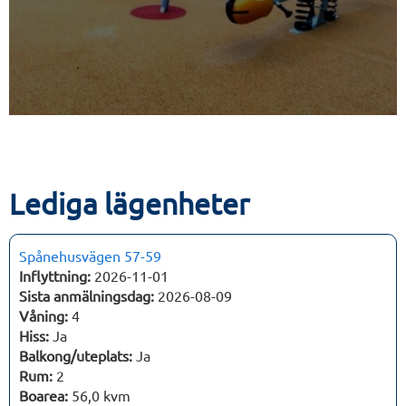
Lediga lägenheter
Spånehusvägen 57-59
Inflyttning:
2026-11-01
Sista anmälningsdag:
2026-08-09
Våning:
4
Hiss:
Ja
Balkong/uteplats:
Ja
Rum:
2
Boarea:
56,0 kvm