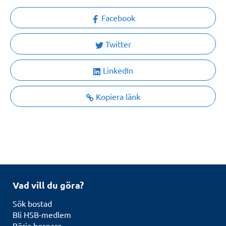
Facebook
Twitter
LinkedIn
Kopiera länk
Vad vill du göra?
Sök bostad
Bli HSB-medlem
Börja bospara