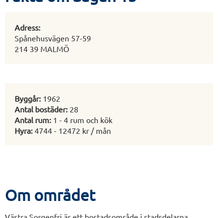
Adress:
Spånehusvägen 57-59
214 39 MALMÖ
Byggår:
1962
Antal bostäder:
28
Antal rum:
1 - 4 rum och kök
Hyra:
4744 - 12472 kr / mån
Om området
Västra Sorgenfri är ett bostadsområde i stadsdelarna