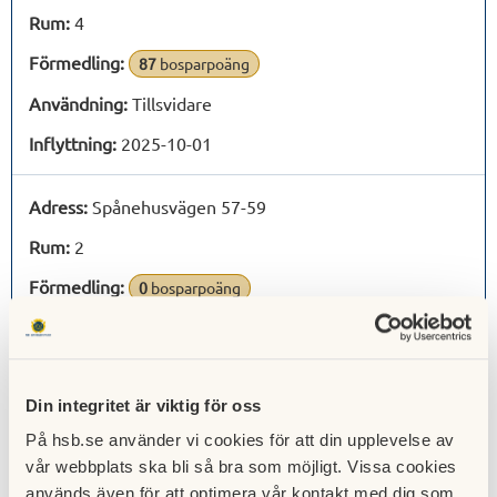
Rum:
4
Förmedling:
87
bosparpoäng
Användning:
Tillsvidare
Inflyttning:
2025-10-01
Adress:
Spånehusvägen 57-59
Rum:
2
Förmedling:
0
bosparpoäng
Användning:
Tillsvidare
Inflyttning:
2025-08-01
Din integritet är viktig för oss
Adress:
Spånehusvägen 57-59
På hsb.se använder vi cookies för att din upplevelse av
vår webbplats ska bli så bra som möjligt. Vissa cookies
Rum:
4
används även för att optimera vår kontakt med dig som